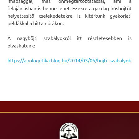
imádsággal, más önmegtartóztatással, ami a
felajánlásban is benne lehet. Ezekre a gazdag húsböjtöt
helyettesítő cselekedetekre is kitértünk gyakorlati
példákkal a hittan órákon.
A nagyböjti szabályokról itt részletesebben is
olvashatunk:
https://apologetika.blog.hu/2014/03/05/bojti_szabalyok