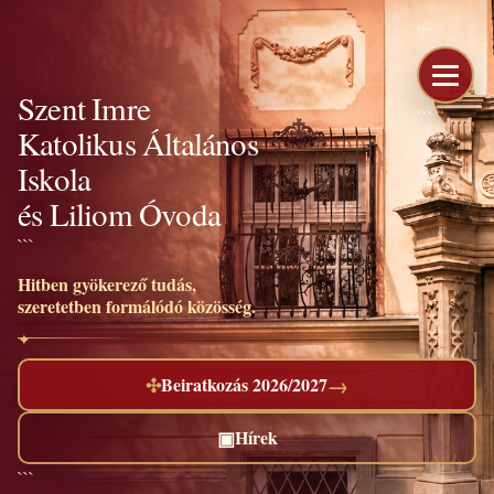
```
Szent Imre
```
Katolikus Általános
Iskola
és Liliom Óvoda
```
Hitben gyökerező tudás,
szeretetben formálódó közösség.
→
✣
Beiratkozás 2026/2027
▣
Hírek
```