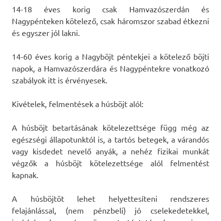
14-18 éves korig csak Hamvazószerdán és
Nagypénteken kötelező, csak háromszor szabad étkezni
és egyszer jól lakni.
14-60 éves korig a Nagyböjt péntekjei a kötelező böjti
napok, a Hamvazószerdára és Nagypéntekre vonatkozó
szabályok itt is érvényesek.
Kivételek, felmentések a húsböjt alól:
A húsböjt betartásának kötelezettsége függ még az
egészségi állapotunktól is, a tartós betegek, a várandós
vagy kisdedet nevelő anyák, a nehéz fizikai munkát
végzők a húsböjt kötelezettsége alól felmentést
kapnak.
A húsböjtöt lehet helyettesíteni rendszeres
felajánlással, (nem pénzbeli) jó cselekedetekkel,