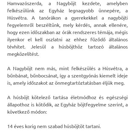
Hamvazószerda, a Nagyböjt kezdete, amelyben
felkészülünk az Egyház legnagyobb ünnepére, a
Húsvétra. A tanórákon a gyerekekkel a nagyböjti
fegyelemről beszéltünk, mely kérdés, annak ellenére,
hogy ezen időszakban az órák rendszeres témája, mégis
ilyenkor el kell oszlatni az ehhez fűződő általános
tévhitet. Jelesül a húsböjthöz tartozó általános
megközelítést.
A Nagyböjt nem más, mint felkészülés a Húsvétra, a
bűnbánat, bűnbocsánat, így a szentgyónás kiemelt ideje
is, amely időszakot az önmegtartóztatásban éljük meg.
A húsböjt kötelező tartása életmódhoz és egészségi
állapothoz is kötődik, az Egyház böjtfegyelme szerint, a
következő módon:
14 éves korig nem szabad húsböjtöt tartani.