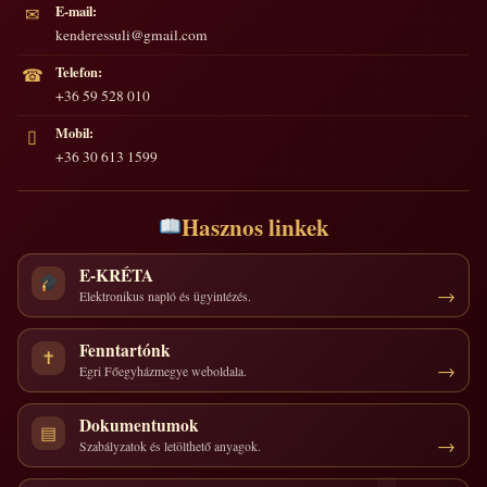
E-mail:
✉
kenderessuli@gmail.com
Telefon:
☎
+36 59 528 010
Mobil:
▯
+36 30 613 1599
Hasznos linkek
E-KRÉTA
Elektronikus napló és ügyintézés.
Fenntartónk
✝
Egri Főegyházmegye weboldala.
Dokumentumok
▤
Szabályzatok és letölthető anyagok.