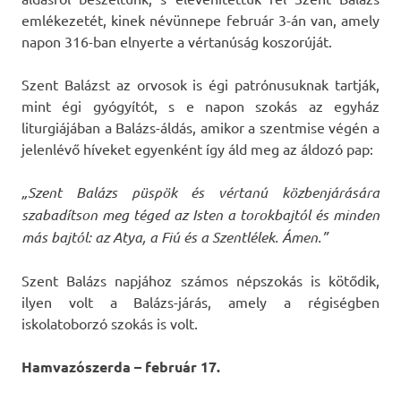
emlékezetét, kinek névünnepe február 3-án van, amely
napon 316-ban elnyerte a vértanúság koszorúját.
Szent Balázst az orvosok is égi patrónusuknak tartják,
mint égi gyógyítót, s e napon szokás az egyház
liturgiájában a Balázs-áldás, amikor a szentmise végén a
jelenlévő híveket egyenként így áld meg az áldozó pap:
„Szent Balázs püspök és vértanú közbenjárására
szabadítson meg téged az Isten a torokbajtól és minden
más bajtól: az Atya, a Fiú és a Szentlélek. Ámen.”
Szent Balázs napjához számos népszokás is kötődik,
ilyen volt a Balázs-járás, amely a régiségben
iskolatoborzó szokás is volt.
Hamvazószerda – február 17.