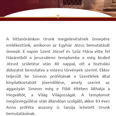
✝
Skip
to
content
A hittanóráinkon Urunk megjelenésének ünnepére
emlékeztünk, amikoron az Egyház Jézus bemutatását
ünnepli. E napon Szent József és Szűz Mária vitte fel
Názáretből a jeruzsálemi templomba a még kisded
Jézust születése után 40 nappal, ott a tisztulási
áldozatot bemutatva a mózesi törvények szerint. Ekkor
teljesült be Simeon prófétának a Szentlélek által
kinyilatkoztatott jövendölése, amely szerint az
aggastyán Simeon még e földi éltében láthatja a
Megváltót, a Világ Világosságát. A templomot
megözvegyülése után állandóan szolgáló, akkor 83 éves
Anna próféta asszony is tanúja lehetett Urunk
bemutatásának.