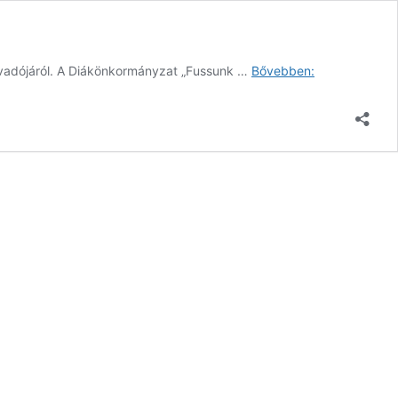
Mécseseket
évadójáról. A Diákönkormányzat „Fussunk …
Bővebben:
gyújtottunk
és
koszorút
helyeztünk
el