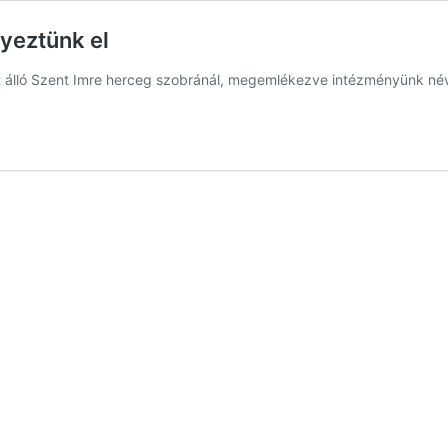
yeztünk el
őtt álló Szent Imre herceg szobránál, megemlékezve intézményünk n