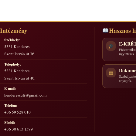
Intézmény
Hasznos l
Székhely:
E-KRÉ
5331 Kenderes,
Elektroniku
Szent István út 36.
ügyintézés.
Telephely:
Dokume
5331 Kenderes,
▤
Szabályzatok
Szent István út 40.
anyagok.
E-mail:
kenderessuli@gmail.com
Telefon:
☎
+36 59 528 010
Mobil:
+36 30 613 1599