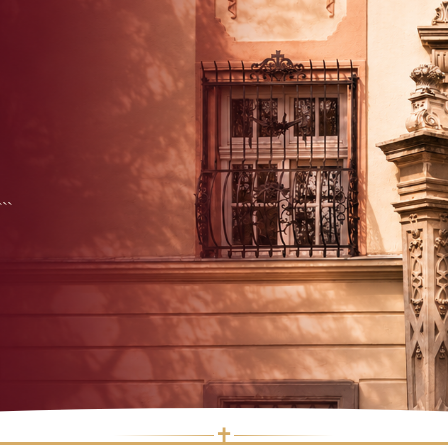
```
✝