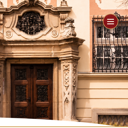
```
```