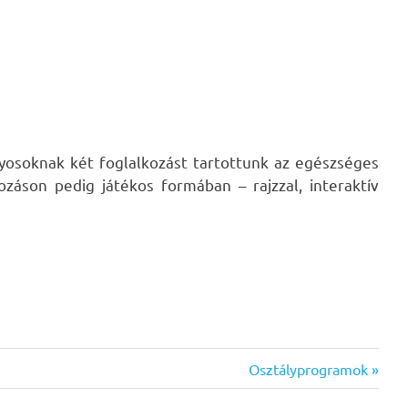
lyosoknak két foglalkozást tartottunk az egészséges
áson pedig játékos formában – rajzzal, interaktív
Next
Osztályprogramok
Post: