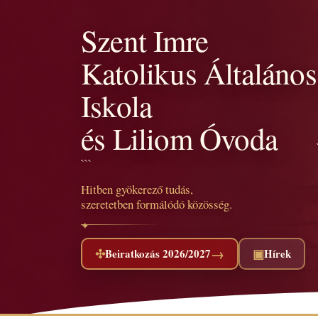
Szent Imre
Katolikus Általános
Iskola
és Liliom Óvoda
```
Hitben gyökerező tudás,
szeretetben formálódó közösség.
→
✣
▣
Beiratkozás 2026/2027
Hírek