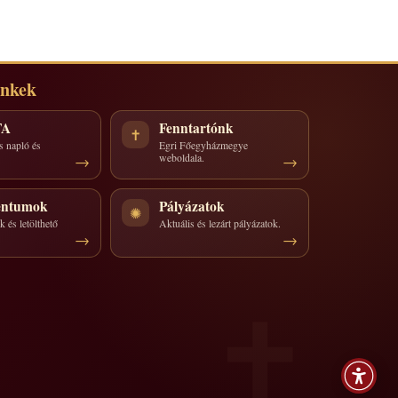
inkek
TA
Fenntartónk
✝
s napló és
Egri Főegyházmegye
weboldala.
ntumok
Pályázatok
✺
 és letölthető
Aktuális és lezárt pályázatok.