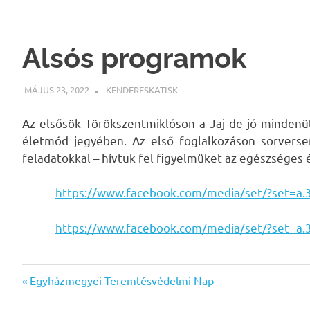
Skip
to
content
Alsós programok
MÁJUS 23, 2022
KENDERESKATISK
UNCATEGORIZED
Az elsősök Törökszentmiklóson a Jaj de jó mindenüt
életmód jegyében. Az első foglalkozáson sorverse
feladatokkal – hívtuk fel figyelmüket az egészséges
https://www.facebook.com/media/set/?set=
https://www.facebook.com/media/set/?set=
Previous
Bejegyzés
Egyházmegyei Teremtésvédelmi Nap
Post: