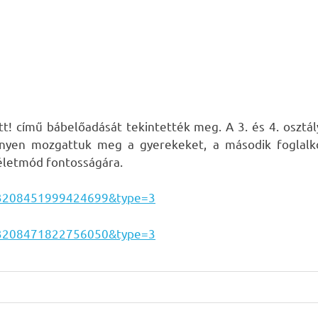
t! című bábelőadását tekintették meg. A 3. és 4. osztá
nyen mozgattuk meg a gyerekeket, a második foglalkoz
 életmód fontosságára.
a.3208451999424699&type=3
a.3208471822756050&type=3