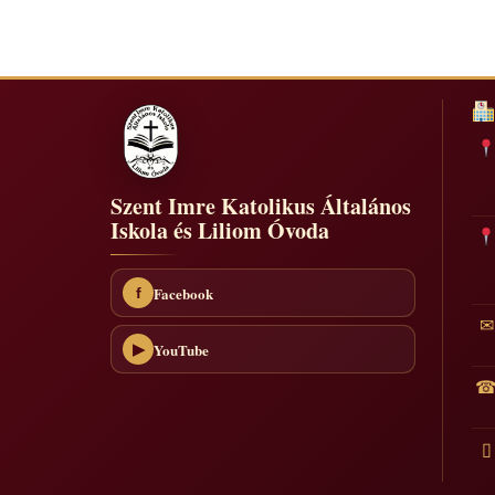
navigáció
Szent Imre Katolikus Általános
Iskola és Liliom Óvoda
Facebook
f
✉
YouTube
▶
▯