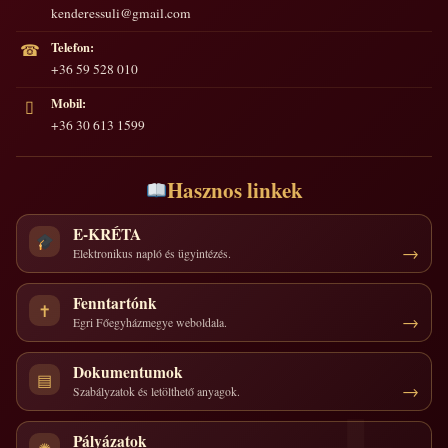
kenderessuli@gmail.com
Telefon:
☎
+36 59 528 010
Mobil:
▯
+36 30 613 1599
Hasznos linkek
E-KRÉTA
Elektronikus napló és ügyintézés.
Fenntartónk
✝
Egri Főegyházmegye weboldala.
Dokumentumok
▤
Szabályzatok és letölthető anyagok.
Pályázatok