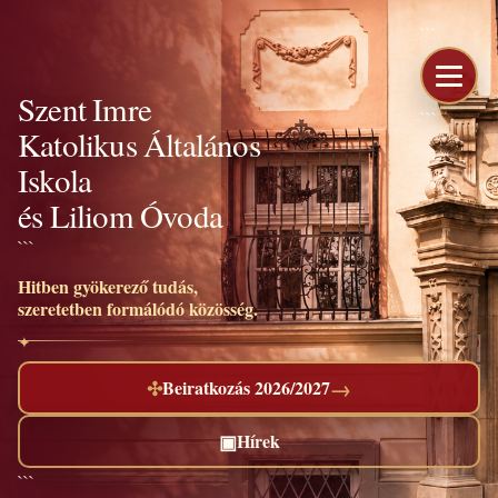
```
Szent Imre
```
Katolikus Általános
Iskola
és Liliom Óvoda
```
Hitben gyökerező tudás,
szeretetben formálódó közösség.
→
✣
Beiratkozás 2026/2027
▣
Hírek
```