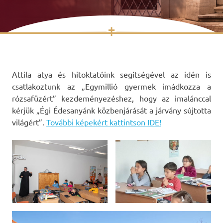
✝
Skip
to
content
Attila atya és hitoktatóink segítségével az idén is
csatlakoztunk az „Egymillió gyermek imádkozza a
rózsafüzért” kezdeményezéshez, hogy az imalánccal
kérjük „Égi Édesanyánk közbenjárását a járvány sújtotta
világért”.
További képekért kattintson IDE!