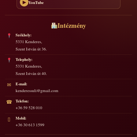
YouTube
▶
Intézmény
Székhely:
5331 Kenderes,
Szent István út 36.
Telephely:
5331 Kenderes,
Szent István út 40.
E-mail:
✉
kenderessuli@gmail.com
Telefon:
☎
+36 59 528 010
Mobil:
▯
+36 30 613 1599