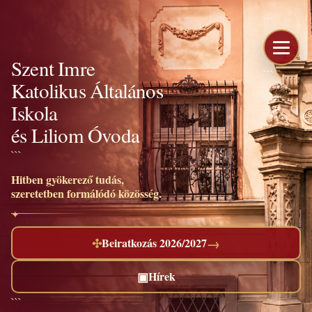
```
Szent Imre
```
Katolikus Általános
Iskola
és Liliom Óvoda
```
Hitben gyökerező tudás,
szeretetben formálódó közösség.
→
✣
Beiratkozás 2026/2027
▣
Hírek
```