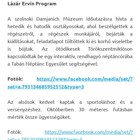
Lázár Ervin Program
A szolnoki Damjanich Múzeum időutazásra hívta a
hetedik és hatodik osztályosokat, ahol beszélgettek a
régészetről, a régészek munkájáról, bejárták a
kiállításokat, feladatlapot töltöttek ki és korhű viseletbe
is bújtak. Az ötödikesek Törökszentmiklóson
kapcsolódtak be egy interaktív, rendhagyó néptáncórába
a Tabán Néptánc Egyesület segítségével.
Fotók:
https://www.facebook.com/media/set/?
set=a.793134685952512&type=3
Az alsósok kedvet kaptak a sportoláshoz és a
versenyzéshez. Októberben 30 méteres futásban
mérték össze ügyességüket.
Fotók:
https://www.facebook.com/media/set/?
set=a.795203092412338&type=3