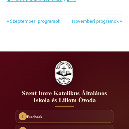
Previous
Next
Bejegyzés
Szeptemberi programok
Novemberi programok
Post:
Post:
navigáció
Szent Imre Katolikus Általános
Iskola és Liliom Óvoda
Facebook
f