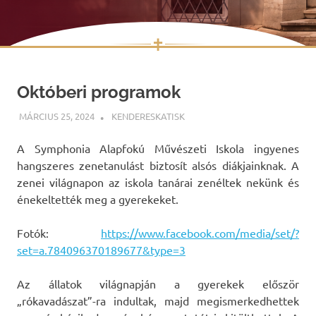
✝
Skip
to
Októberi programok
content
MÁRCIUS 25, 2024
KENDERESKATISK
UNCATEGORIZED
A Symphonia Alapfokú Művészeti Iskola ingyenes
hangszeres zenetanulást biztosít alsós diákjainknak. A
zenei világnapon az iskola tanárai zenéltek nekünk és
énekeltették meg a gyerekeket.
Fotók:
https://www.facebook.com/media/set/?
set=a.784096370189677&type=3
Az állatok világnapján a gyerekek először
„rókavadászat”-ra indultak, majd megismerkedhettek