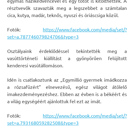
egymás házikedvencével és egy totót is kitölthettek. A
résztvevők szavazták meg a legszebbet a számtalan
cica, kutya, madár, teknős, nyuszi és óriáscsiga közül.
Fotók:
https://www.facebook.com/media/set/?
set=a.787746079824706&type=3
Osztályaink érdeklődéssel tekintették meg a
vasúttörténeti kiállítást a gyönyörűen felújított
kenderesi vasútállomáson.
Idén is csatlakoztunk az „Egymillió gyermek imádkozza
a rózsafüzért” elnevezésű, egész világot átölelő
imakezdeményezéshez. Ebben az évben is a békéért és
a világ egységéért ajánlottuk fel ezt az imát.
Fotók:
https://www.facebook.com/media/set/?
set=a.793168059282508&type=3