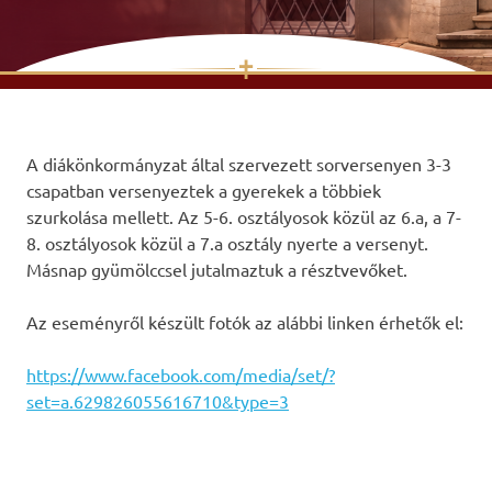
✝
Skip
to
content
A diákönkormányzat által szervezett sorversenyen 3-3
csapatban versenyeztek a gyerekek a többiek
szurkolása mellett. Az 5-6. osztályosok közül az 6.a, a 7-
8. osztályosok közül a 7.a osztály nyerte a versenyt.
Másnap gyümölccsel jutalmaztuk a résztvevőket.
Az eseményről készült fotók az alábbi linken érhetők el:
https://www.facebook.com/media/set/?
set=a.629826055616710&type=3