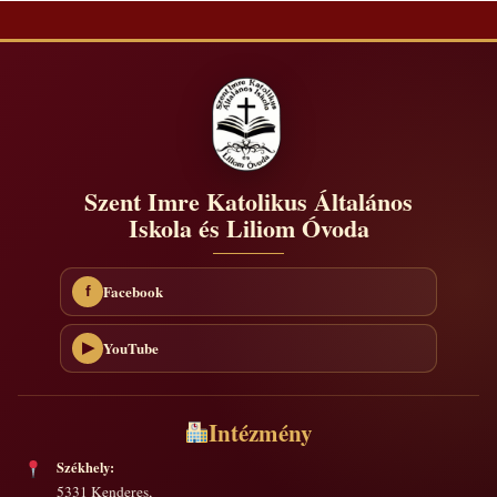
Szent Imre Katolikus Általános
Iskola és Liliom Óvoda
Facebook
f
YouTube
▶
Intézmény
Székhely:
5331 Kenderes,