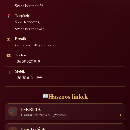
Szent István út 36.
Telephely:
5331 Kenderes,
Szent István út 40.
E-mail:
✉
kenderessuli@gmail.com
Telefon:
☎
+36 59 528 010
Mobil:
▯
+36 30 613 1599
Hasznos linkek
E-KRÉTA
Elektronikus napló és ügyintézés.
Fenntartónk