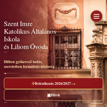
```
Szent Imre
```
Katolikus Általános
Iskola
és Liliom Óvoda
```
Hitben gyökerező tudás,
szeretetben formálódó közösség.
→
✣
Beiratkozás 2026/2027
▣
Hírek
```