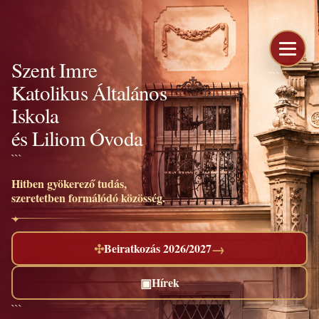
```
Szent Imre
```
Katolikus Általános
Iskola
és Liliom Óvoda
```
Hitben gyökerező tudás,
szeretetben formálódó közösség.
→
✣
Beiratkozás 2026/2027
▣
Hírek
```