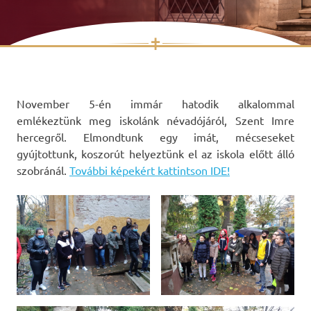
✝
Skip
to
content
November 5-én immár hatodik alkalommal
emlékeztünk meg iskolánk névadójáról, Szent Imre
hercegről. Elmondtunk egy imát, mécseseket
gyújtottunk, koszorút helyeztünk el az iskola előtt álló
szobránál.
További képekért kattintson IDE!