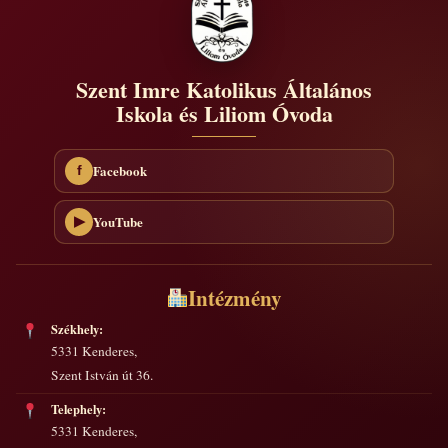
Szent Imre Katolikus Általános
Iskola és Liliom Óvoda
Facebook
f
YouTube
▶
Intézmény
Székhely:
5331 Kenderes,
Szent István út 36.
Telephely:
5331 Kenderes,