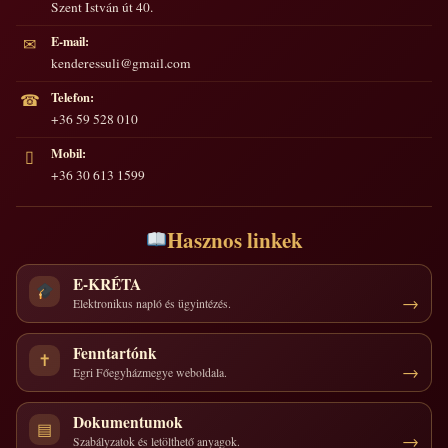
Szent István út 40.
E-mail:
✉
kenderessuli@gmail.com
Telefon:
☎
+36 59 528 010
Mobil:
▯
+36 30 613 1599
Hasznos linkek
E-KRÉTA
Elektronikus napló és ügyintézés.
Fenntartónk
✝
Egri Főegyházmegye weboldala.
Dokumentumok
▤
Szabályzatok és letölthető anyagok.