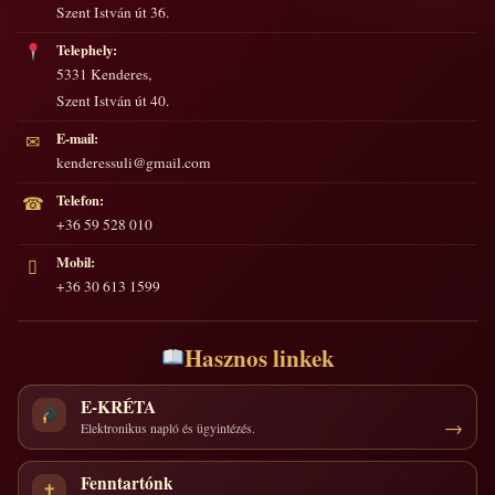
Szent István út 36.
Telephely:
5331 Kenderes,
Szent István út 40.
E-mail:
✉
kenderessuli@gmail.com
Telefon:
☎
+36 59 528 010
Mobil:
▯
+36 30 613 1599
Hasznos linkek
E-KRÉTA
Elektronikus napló és ügyintézés.
Fenntartónk
✝