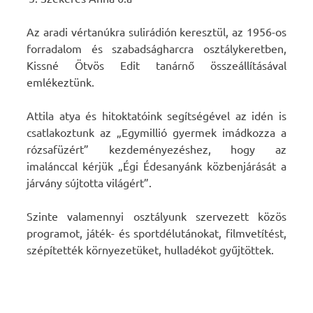
Az aradi vértanúkra sulirádión keresztül, az 1956-os
forradalom és szabadságharcra osztálykeretben,
Kissné Ötvös Edit tanárnő összeállításával
emlékeztünk.
Attila atya és hitoktatóink segítségével az idén is
csatlakoztunk az „Egymillió gyermek imádkozza a
rózsafüzért” kezdeményezéshez, hogy az
imalánccal kérjük „Égi Édesanyánk közbenjárását a
járvány sújtotta világért”.
Szinte valamennyi osztályunk szervezett közös
programot, játék- és sportdélutánokat, filmvetítést,
szépítették környezetüket, hulladékot gyűjtöttek.