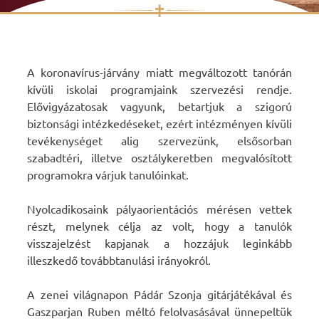
✝
Skip
to
content
A koronavírus-járvány miatt megváltozott tanórán
kívüli iskolai programjaink szervezési rendje.
Elővigyázatosak vagyunk, betartjuk a szigorú
biztonsági intézkedéseket, ezért intézményen kívüli
tevékenységet alig szervezünk, elsősorban
szabadtéri, illetve osztálykeretben megvalósított
programokra várjuk tanulóinkat.
Nyolcadikosaink pályaorientációs mérésen vettek
részt, melynek célja az volt, hogy a tanulók
visszajelzést kapjanak a hozzájuk leginkább
illeszkedő továbbtanulási irányokról.
A zenei világnapon Pádár Szonja gitárjátékával és
Gaszparjan Ruben méltó felolvasásával ünnepeltük