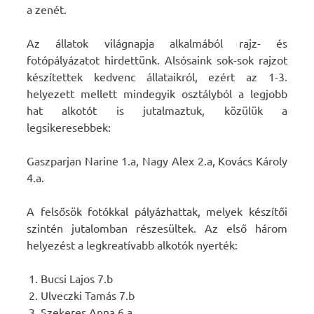
a zenét.
Az állatok világnapja alkalmából rajz- és
fotópályázatot hirdettünk. Alsósaink sok-sok rajzot
készítettek kedvenc állataikról, ezért az 1-3.
helyezett mellett mindegyik osztályból a legjobb
hat alkotót is jutalmaztuk, közülük a
legsikeresebbek:
Gaszparjan Narine 1.a, Nagy Alex 2.a, Kovács Károly
4.a.
A felsősök fotókkal pályázhattak, melyek készítői
szintén jutalomban részesültek. Az első három
helyezést a legkreatívabb alkotók nyerték:
Bucsi Lajos 7.b
Ulveczki Tamás 7.b
Szekeres Anna 6.a