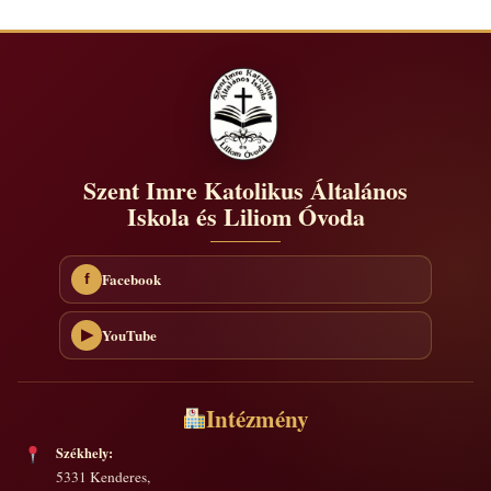
Szent Imre Katolikus Általános
Iskola és Liliom Óvoda
Facebook
f
YouTube
▶
Intézmény
Székhely:
5331 Kenderes,