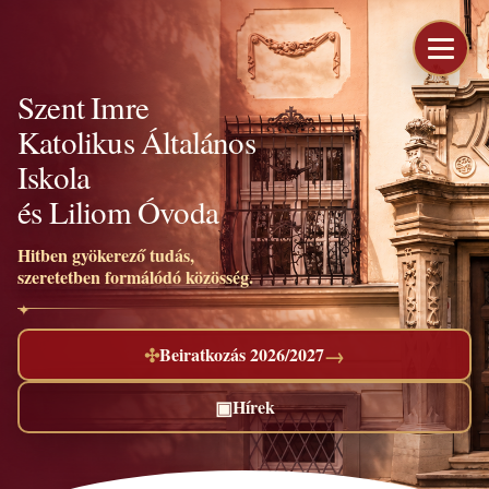
Szent Imre
Katolikus Általános
Iskola
és Liliom Óvoda
Hitben gyökerező tudás,
szeretetben formálódó közösség.
→
✣
Beiratkozás 2026/2027
▣
Hírek