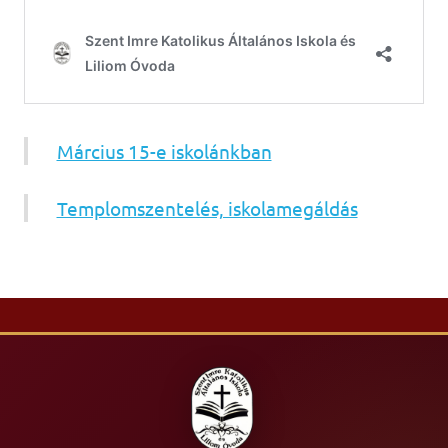
Március 15-e iskolánkban
Templomszentelés, iskolamegáldás