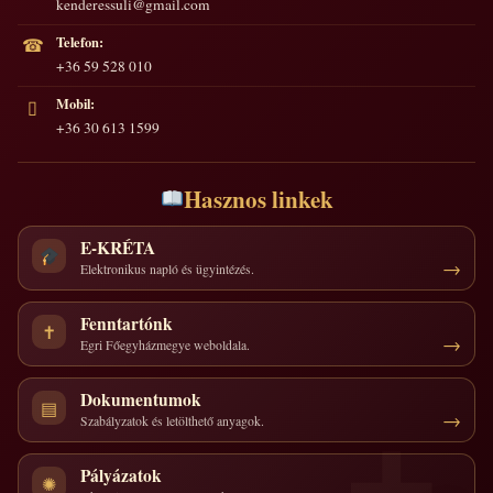
kenderessuli@gmail.com
Telefon:
☎
+36 59 528 010
Mobil:
▯
+36 30 613 1599
Hasznos linkek
E-KRÉTA
Elektronikus napló és ügyintézés.
Fenntartónk
✝
Egri Főegyházmegye weboldala.
Dokumentumok
▤
Szabályzatok és letölthető anyagok.
Pályázatok
✺