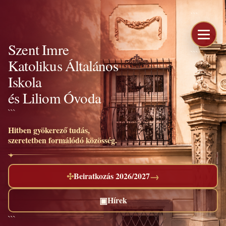
```
Szent Imre
```
Katolikus Általános
Iskola
és Liliom Óvoda
```
Hitben gyökerező tudás,
szeretetben formálódó közösség.
→
✣
Beiratkozás 2026/2027
▣
Hírek
```