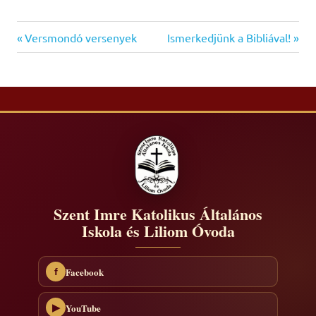
Previous
Next
Bejegyzés
Versmondó versenyek
Ismerkedjünk a Bibliával!
Post:
Post:
navigáció
Szent Imre Katolikus Általános
Iskola és Liliom Óvoda
Facebook
f
YouTube
▶