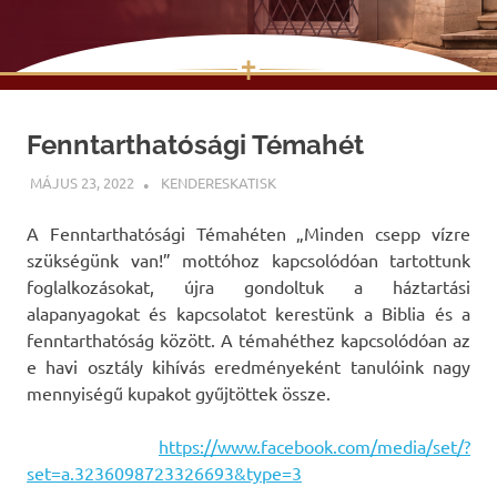
✝
Skip
to
Fenntarthatósági Témahét
content
MÁJUS 23, 2022
KENDERESKATISK
UNCATEGORIZED
A Fenntarthatósági Témahéten „Minden csepp vízre
szükségünk van!” mottóhoz kapcsolódóan tartottunk
foglalkozásokat, újra gondoltuk a háztartási
alapanyagokat és kapcsolatot kerestünk a Biblia és a
fenntarthatóság között. A témahéthez kapcsolódóan az
e havi osztály kihívás eredményeként tanulóink nagy
mennyiségű kupakot gyűjtöttek össze.
https://www.facebook.com/media/set/?
set=a.3236098723326693&type=3