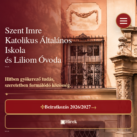
```
Szent Imre
```
Katolikus Általános
Iskola
és Liliom Óvoda
```
Hitben gyökerező tudás,
szeretetben formálódó közösség.
→
✣
Beiratkozás 2026/2027
▣
Hírek
```