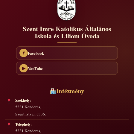
Szent Imre Katolikus Általános
Iskola és Liliom Óvoda
Facebook
f
YouTube
▶
Intézmény
Székhely:
5331 Kenderes,
Szent István út 36.
Telephely:
5331 Kenderes,