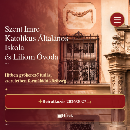
```
Szent Imre
```
Katolikus Általános
Iskola
és Liliom Óvoda
```
Hitben gyökerező tudás,
szeretetben formálódó közösség.
→
✣
Beiratkozás 2026/2027
▣
Hírek
```