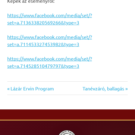
Képek az eseményről:
https://www.facebook.com/media/set/?
set=a.713633820569266&type=3
https://www.facebook.com/media/set/?
set=a.711453327453982&type=3
https://www.facebook.com/media/set/?
set=a.714528510479797&type=3
Previous
Next
Bejegyzés
Lázár Ervin Program
Tanévzáró, ballagás
Post:
Post:
navigáció