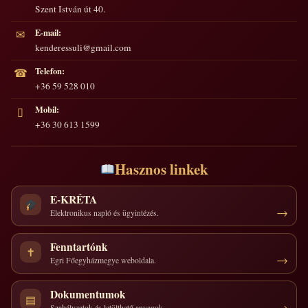
Szent István út 40.
E-mail:
✉
kenderessuli@gmail.com
Telefon:
☎
+36 59 528 010
Mobil:
▯
+36 30 613 1599
Hasznos linkek
E-KRÉTA
Elektronikus napló és ügyintézés.
Fenntartónk
✝
Egri Főegyházmegye weboldala.
Dokumentumok
▤
Szabályzatok és letölthető anyagok.