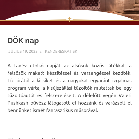
✝
Skip
to
DÖK nap
content
JÚLIUS 19, 2023
KENDERESKATISK
UNCATEGORIZED
A tanév utolsó napját az alsósok közös játékkal, a
felsősök makett készítéssel és versengéssel kezdték.
Tíz órától a kicsiket és a nagyokat egyaránt izgalmas
program várta, a kisújszállási tűzoltók mutattak be egy
tűzoltóautót és felszereléseit. A délelőtt végén Valeri
Pushkash bűvész látogatott el hozzánk és varázsolt el
bennünket ismét fantasztikus műsorával.