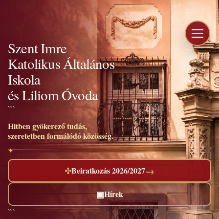
```
Szent Imre
```
Katolikus Általános
Iskola
és Liliom Óvoda
```
Hitben gyökerező tudás,
szeretetben formálódó közösség.
→
✣
Beiratkozás 2026/2027
▣
Hírek
```