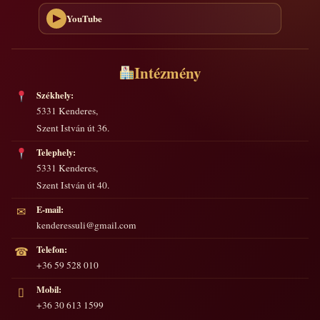
YouTube
▶
Intézmény
Székhely:
5331 Kenderes,
Szent István út 36.
Telephely:
5331 Kenderes,
Szent István út 40.
E-mail:
✉
kenderessuli@gmail.com
Telefon:
☎
+36 59 528 010
Mobil:
▯
+36 30 613 1599