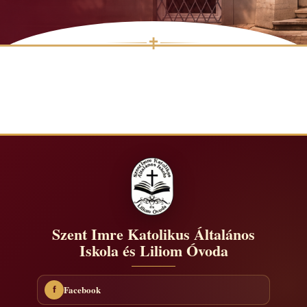
✝
Skip
to
content
Szent Imre Katolikus Általános
Iskola és Liliom Óvoda
Facebook
f