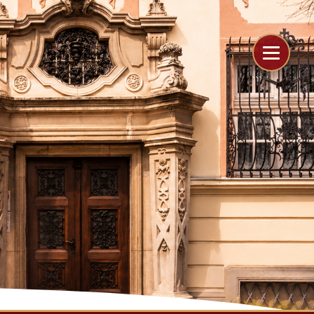
```
```