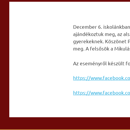
Skip
to
content
December 6. iskolánkban 
ajándékoztuk meg, az als
gyerekeknek. Köszönet Pe
meg. A felsősök a Mikulá
Az eseményről készült fot
https://www.facebook.
https://www.facebook.