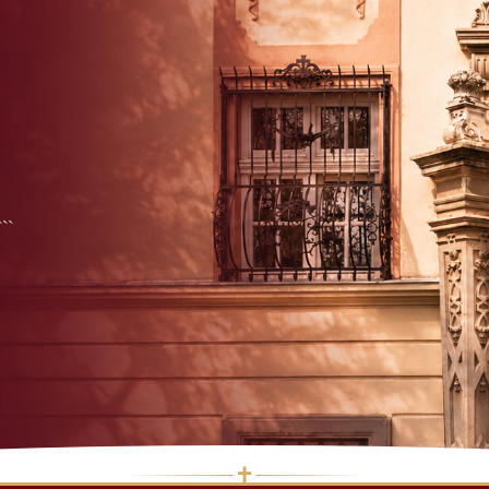
```
✝