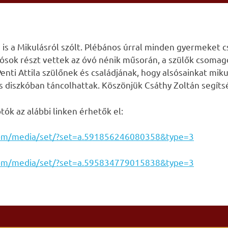
is a Mikulásról szólt. Plébános úrral minden gyermeket c
ósok részt vettek az óvó nénik műsorán, a szülők csomago
nti Attila szülőnek és családjának, hogy alsósainkat mi
s diszkóban táncolhattak. Köszönjük Csáthy Zoltán segíts
ók az alábbi linken érhetők el:
com/media/set/?set=a.591856246080358&type=3
com/media/set/?set=a.595834779015838&type=3