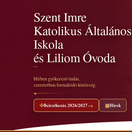
Szent Imre
Katolikus Általános
Iskola
és Liliom Óvoda
```
Hitben gyökerező tudás,
szeretetben formálódó közösség.
→
✣
▣
Beiratkozás 2026/2027
Hírek