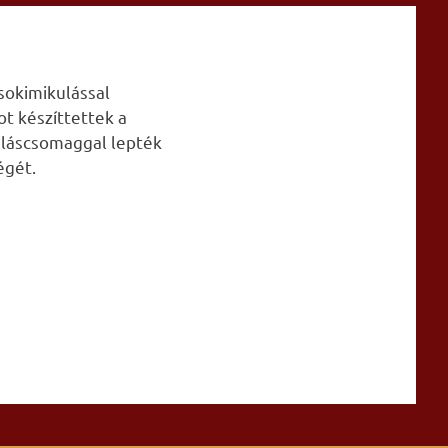
sokimikulással
t készíttettek a
kuláscsomaggal lepték
égét.