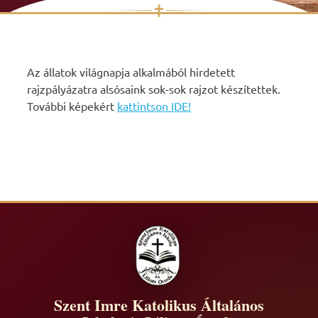
✝
Skip
to
content
Az állatok világnapja alkalmából hirdetett
rajzpályázatra alsósaink sok-sok rajzot készítettek.
További képekért
kattintson IDE!
Szent Imre Katolikus Általános