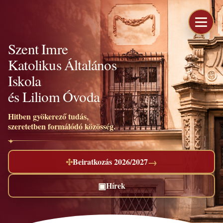
Szent Imre
Katolikus Általános
Iskola
és Liliom Óvoda
Hitben gyökerező tudás,
szeretetben formálódó közösség.
→
✣
Beiratkozás 2026/2027
▣
Hírek