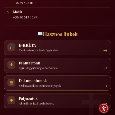
+36 59 528 010
Mobil:
▯
+36 30 613 1599
Hasznos linkek
E-KRÉTA
Elektronikus napló és ügyintézés.
Fenntartónk
✝
Egri Főegyházmegye weboldala.
Dokumentumok
▤
Szabályzatok és letölthető anyagok.
Pályázatok
✺
Aktuális és lezárt pályázatok.