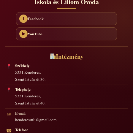
Iskola és Liliom Óvoda
Facebook
f
YouTube
▶
Intézmény
Székhely:
5331 Kenderes,
Szent István út 36.
Telephely:
5331 Kenderes,
Szent István út 40.
E-mail:
✉
kenderessuli@gmail.com
Telefon:
☎