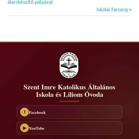
Post:
álarckészítő pályázat
navigáció
Next
Iskolai farsang
Post:
Szent Imre Katolikus Általános
Iskola és Liliom Óvoda
Facebook
f
YouTube
▶