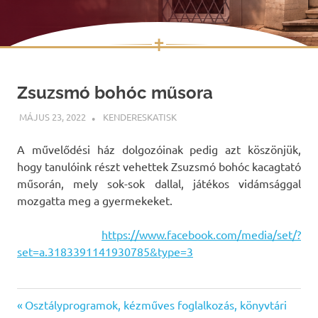
✝
Skip
to
Zsuzsmó bohóc műsora
content
MÁJUS 23, 2022
KENDERESKATISK
UNCATEGORIZED
A művelődési ház dolgozóinak pedig azt köszönjük,
hogy tanulóink részt vehettek Zsuzsmó bohóc kacagtató
műsorán, mely sok-sok dallal, játékos vidámsággal
mozgatta meg a gyermekeket.
https://www.facebook.com/media/set/?
set=a.3183391141930785&type=3
Previous
Bejegyzés
Osztályprogramok, kézműves foglalkozás, könyvtári