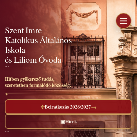
```
Szent Imre
```
Katolikus Általános
Iskola
és Liliom Óvoda
```
Hitben gyökerező tudás,
szeretetben formálódó közösség.
→
✣
Beiratkozás 2026/2027
▣
Hírek
```