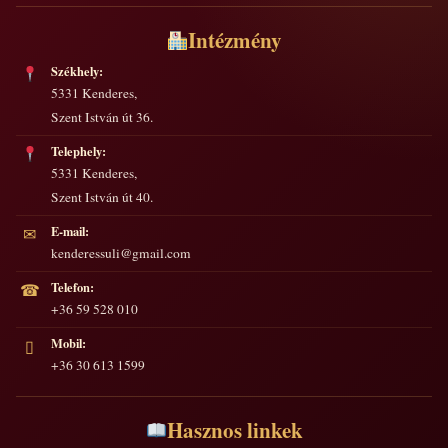
Intézmény
Székhely:
5331 Kenderes,
Szent István út 36.
Telephely:
5331 Kenderes,
Szent István út 40.
E-mail:
✉
kenderessuli@gmail.com
Telefon:
☎
+36 59 528 010
Mobil:
▯
+36 30 613 1599
Hasznos linkek