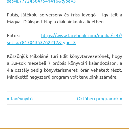
set=a.777245647541416&type=3
Futás, játékok, sorverseny és friss levegő – így telt a
Magyar Diáksport Napja diákjainknak a ligetben.
Fotók:
https://www.facebook.com/media/set/?
set=a.781704353762212&type=3
Köszönjük Mikoláné Túri Edit könyvtárvezetőnek, hogy
a 3.a-sok mesebeli 7 próbás könyvtári kalandozáson, a
4.a osztály pedig könyvtárismereti órán vehetett részt.
Mindkettő nagyszerű program volt tanulóink számára.
Previous
Next
Bejegyzés
Tanévnyitó
Októberi programok
Post:
Post:
navigáció