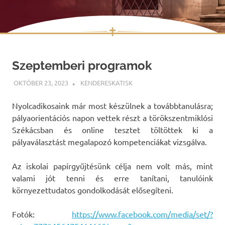
✝
Skip
to
Szeptemberi programok
content
OKTÓBER 23, 2023
KENDERESKATISK
UNCATEGORIZED
Nyolcadikosaink már most készülnek a továbbtanulásra;
pályaorientációs napon vettek részt a törökszentmiklósi
Székácsban és online tesztet töltöttek ki a
pályaválasztást megalapozó kompetenciákat vizsgálva.
Az iskolai papírgyűjtésünk célja nem volt más, mint
valami jót tenni és erre tanítani, tanulóink
környezettudatos gondolkodását elősegíteni.
Fotók:
https://www.facebook.com/media/set/?