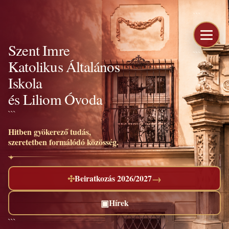
```
Szent Imre
```
Katolikus Általános
Iskola
és Liliom Óvoda
```
Hitben gyökerező tudás,
szeretetben formálódó közösség.
→
✣
Beiratkozás 2026/2027
▣
Hírek
```