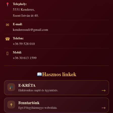
Telephely:
5331 Kenderes,
Szent István út 40.
E-mail:
✉
kenderessuli@gmail.com
Telefon:
☎
+36 59 528 010
Mobil:
▯
+36 30 613 1599
Hasznos linkek
E-KRÉTA
Elektronikus napló és ügyintézés.
Fenntartónk
✝
Egri Főegyházmegye weboldala.