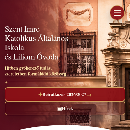
Szent Imre
Katolikus Általános
Iskola
és Liliom Óvoda
Hitben gyökerező tudás,
szeretetben formálódó közösség.
→
✣
Beiratkozás 2026/2027
▣
Hírek