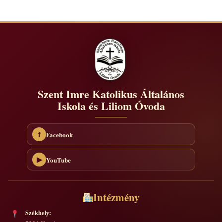
Szent Imre Katolikus Általános
Iskola és Liliom Óvoda
Facebook
f
YouTube
▶
Intézmény
Székhely: