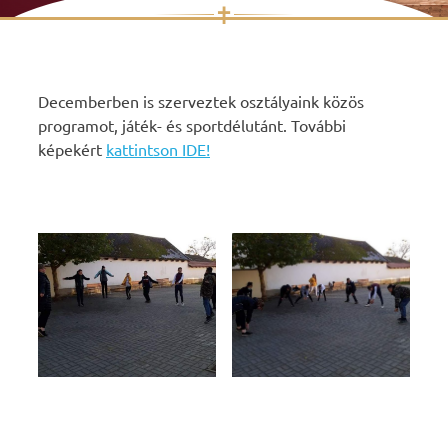
✝
Skip
to
content
Decemberben is szerveztek osztályaink közös
programot, játék- és sportdélutánt. További
képekért
kattintson IDE!