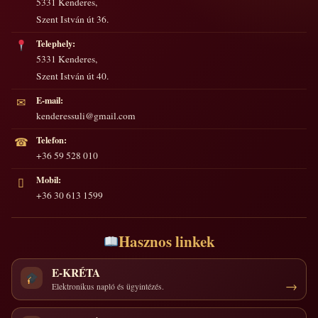
5331 Kenderes,
Szent István út 36.
Telephely:
5331 Kenderes,
Szent István út 40.
E-mail:
✉
kenderessuli@gmail.com
Telefon:
☎
+36 59 528 010
Mobil:
▯
+36 30 613 1599
Hasznos linkek
E-KRÉTA
Elektronikus napló és ügyintézés.