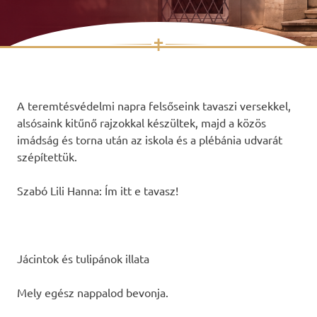
✝
Skip
to
content
A teremtésvédelmi napra felsőseink tavaszi versekkel,
alsósaink kitűnő rajzokkal készültek, majd a közös
imádság és torna után az iskola és a plébánia udvarát
szépítettük.
Szabó Lili Hanna: Ím itt e tavasz!
Jácintok és tulipánok illata
Mely egész nappalod bevonja.