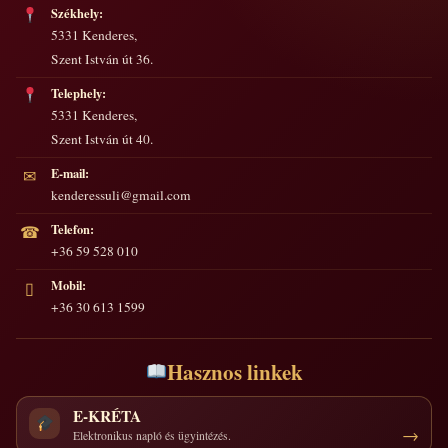
Székhely:
5331 Kenderes,
Szent István út 36.
Telephely:
5331 Kenderes,
Szent István út 40.
E-mail:
✉
kenderessuli@gmail.com
Telefon:
☎
+36 59 528 010
Mobil:
▯
+36 30 613 1599
Hasznos linkek
E-KRÉTA
Elektronikus napló és ügyintézés.