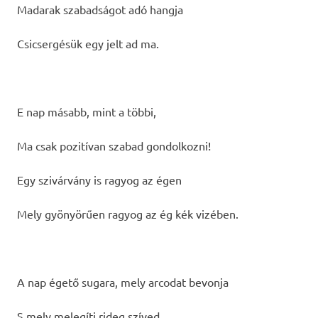
Madarak szabadságot adó hangja
Csicsergésük egy jelt ad ma.
E nap másabb, mint a többi,
Ma csak pozitívan szabad gondolkozni!
Egy szivárvány is ragyog az égen
Mely gyönyörűen ragyog az ég kék vizében.
A nap égető sugara, mely arcodat bevonja
S mely melegíti rideg szíved.