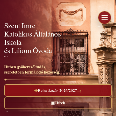
```
Szent Imre
```
Katolikus Általános
Iskola
és Liliom Óvoda
```
Hitben gyökerező tudás,
szeretetben formálódó közösség.
→
✣
Beiratkozás 2026/2027
▣
Hírek
```