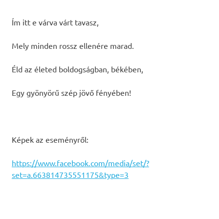
Ím itt e várva várt tavasz,
Mely minden rossz ellenére marad.
Éld az életed boldogságban, békében,
Egy gyönyörű szép jövő fényében!
Képek az eseményről:
https://www.facebook.com/media/set/?
set=a.663814735551175&type=3