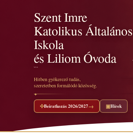
Szent Imre
Katolikus Általános
Iskola
és Liliom Óvoda
```
Hitben gyökerező tudás,
szeretetben formálódó közösség.
→
✣
▣
Beiratkozás 2026/2027
Hírek