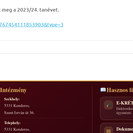
k meg a 2023/24. tanévet.
a.767454111853903&type=3
Intézmény
Hasznos l
Székhely:
E-KRÉ
5331 Kenderes,
Elektroniku
Szent István út 36.
ügyintézés.
Telephely:
Dokume
5331 Kenderes,
▤