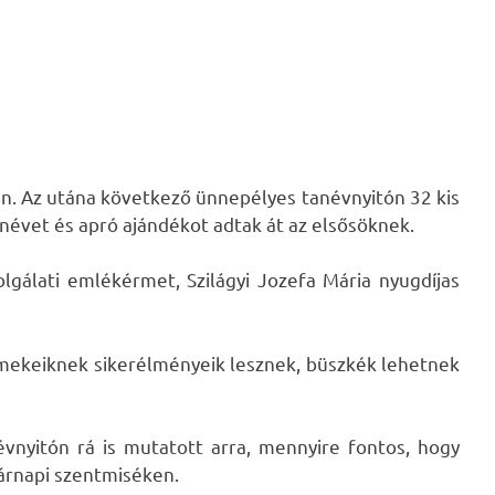
n. Az utána következő ünnepélyes tanévnyitón 32 kis
anévet és apró ajándékot adtak át az elsősöknek.
lgálati emlékérmet, Szilágyi Jozefa Mária nyugdíjas
rmekeiknek sikerélményeik lesznek, büszkék lehetnek
vnyitón rá is mutatott arra, mennyire fontos, hogy
sárnapi szentmiséken.