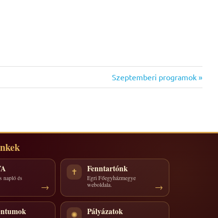
Next
Szeptemberi programok
Post:
inkek
TA
Fenntartónk
✝
s napló és
Egri Főegyházmegye
weboldala.
ntumok
Pályázatok
✺