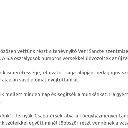
zösen vettünk részt a tanévnyitó Veni Sancte szentmisé
. A 6.a osztályosok humoros versekkel üdvözölték az új t
kiismeretessége, elhivatottsága alapján pedagógus szo
e alapján vasdiplomát nyújtottam át.
keik mellett minden nap és segítsék a munkánkat. Ha gye
.
övőnk”. Ternyák Csaba érsek atya a főegyházmegyei tané
óink szüleikkel együtt minél többször részt vennének a va