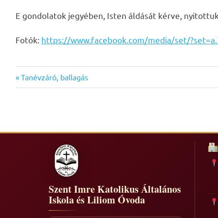
E gondolatok jegyében, Isten áldását kérve, nyitottu
Fotók:
https://www.facebook.com/media/set/?set=
Previous
Bejegyzés
Tanévzáró, ballagás
Post:
navigáció
Szent Imre Katolikus Általános
Iskola és Liliom Óvoda