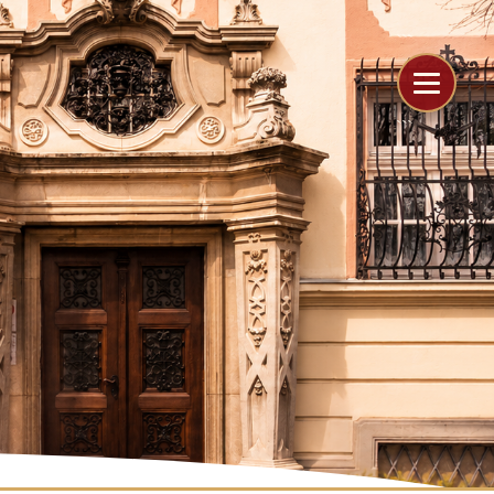
```
```