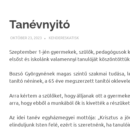
Skip
to
content
Tanévnyitó
OKTÓBER 23, 2023
KENDERESKATISK
UNCATEGORIZED
Szeptember 1-jén gyermekek, szülők, pedagógusok kö
elsőst és iskolánk valamennyi tanulóját köszöntöttük
Bozsó Györgynének magas szintű szakmai tudása, lel
tanító néninek, a 65 éve megszerzett tanítói oklevel
Arra kértem a szülőket, hogy álljanak ott a gyerme
arra, hogy ebből a munkából ők is kivették a részüket
Az idei tanév egyházmegyei mottója: „Krisztus a j
elinduljunk Isten felé, ezért is szeretnénk, ha tanul