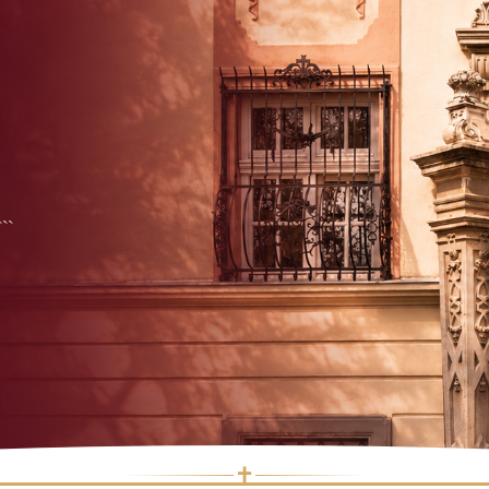
```
✝