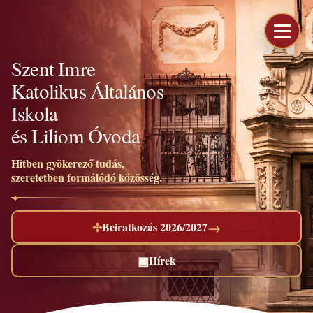
Szent Imre
Katolikus Általános
Iskola
és Liliom Óvoda
Hitben gyökerező tudás,
szeretetben formálódó közösség.
→
✣
Beiratkozás 2026/2027
▣
Hírek