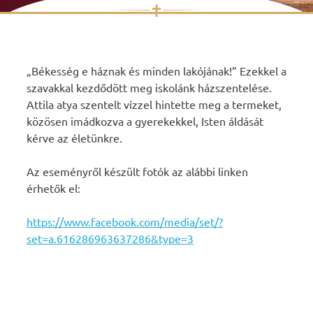
✝
Skip
to
content
„Békesség e háznak és minden lakójának!” Ezekkel a
szavakkal kezdődött meg iskolánk házszentelése.
Attila atya szentelt vízzel hintette meg a termeket,
közösen imádkozva a gyerekekkel, Isten áldását
kérve az életünkre.
Az eseményről készült fotók az alábbi linken
érhetők el:
https://www.facebook.com/media/set/?
set=a.616286963637286&type=3