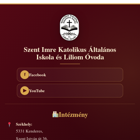
Szent Imre Katolikus Általános
Iskola és Liliom Óvoda
Facebook
f
YouTube
▶
Intézmény
Székhely:
5331 Kenderes,
Szent István út 36.