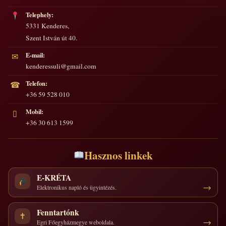
Telephely:
5331 Kenderes,
Szent István út 40.
E-mail:
✉
kenderessuli@gmail.com
Telefon:
☎
+36 59 528 010
Mobil:
▯
+36 30 613 1599
Hasznos linkek
E-KRÉTA
Elektronikus napló és ügyintézés.
Fenntartónk
✝
Egri Főegyházmegye weboldala.