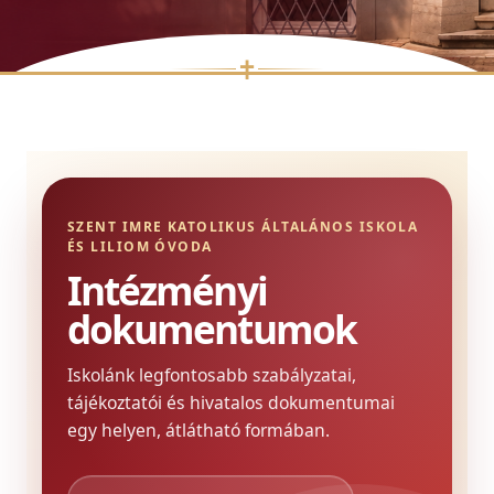
✝
Skip
to
content
SZENT IMRE KATOLIKUS ÁLTALÁNOS ISKOLA
ÉS LILIOM ÓVODA
Intézményi
dokumentumok
Iskolánk legfontosabb szabályzatai,
tájékoztatói és hivatalos dokumentumai
egy helyen, átlátható formában.