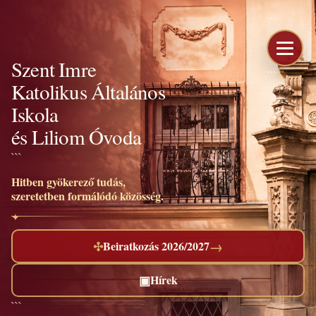
```
Szent Imre
```
Katolikus Általános
Iskola
és Liliom Óvoda
```
Hitben gyökerező tudás,
szeretetben formálódó közösség.
→
✣
Beiratkozás 2026/2027
▣
Hírek
```