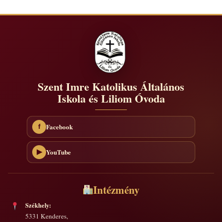
Szent Imre Katolikus Általános
Iskola és Liliom Óvoda
Facebook
f
YouTube
▶
Intézmény
Székhely:
5331 Kenderes,