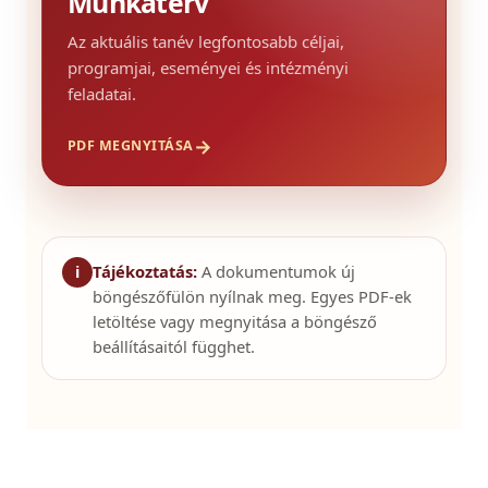
Munkaterv
Az aktuális tanév legfontosabb céljai,
programjai, eseményei és intézményi
feladatai.
→
PDF MEGNYITÁSA
Tájékoztatás:
A dokumentumok új
i
böngészőfülön nyílnak meg. Egyes PDF-ek
letöltése vagy megnyitása a böngésző
beállításaitól függhet.