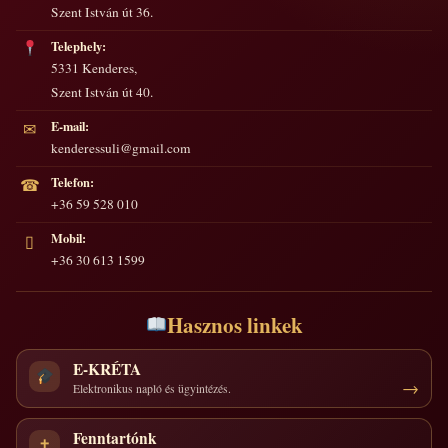
Szent István út 36.
Telephely:
5331 Kenderes,
Szent István út 40.
E-mail:
✉
kenderessuli@gmail.com
Telefon:
☎
+36 59 528 010
Mobil:
▯
+36 30 613 1599
Hasznos linkek
E-KRÉTA
Elektronikus napló és ügyintézés.
Fenntartónk
✝