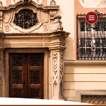
```
```