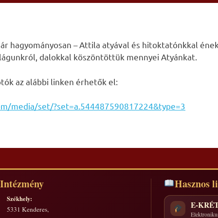
ár hagyományosan – Attila atyával és hitoktatónkkal éneke
ilágunkról, dalokkal köszöntöttük mennyei Atyánkat.
ók az alábbi linken érhetők el:
com/media/set/?set=a.544487590817224&type=3
Intézmény
Hasznos l
Székhely:
E-KRÉ
5331 Kenderes,
Elektroniku