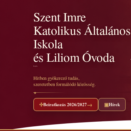
Szent Imre
Katolikus Általános
Iskola
és Liliom Óvoda
```
Hitben gyökerező tudás,
szeretetben formálódó közösség.
→
✣
▣
Beiratkozás 2026/2027
Hírek