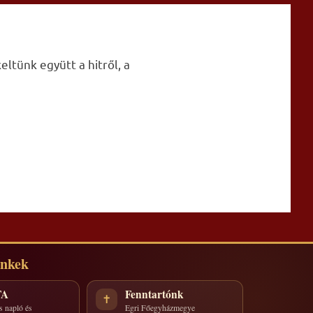
ltünk együtt a hitről, a
inkek
TA
Fenntartónk
✝
s napló és
Egri Főegyházmegye