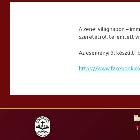
Skip
to
content
A zenei világnapon – imm
szeretetről, teremtett v
Az eseményről készült fot
https://www.facebook.