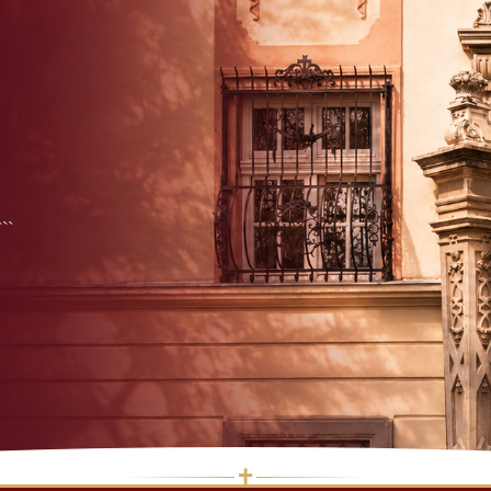
```
✝