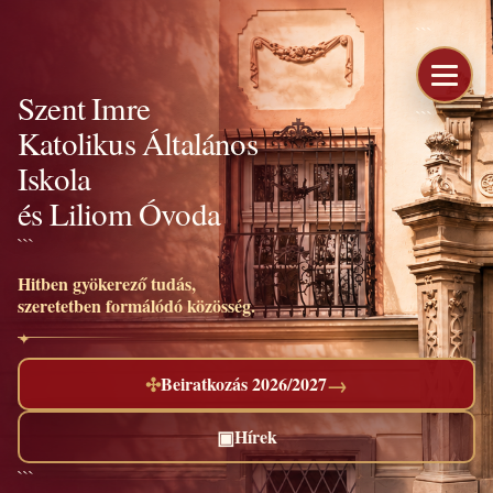
```
Szent Imre
```
Katolikus Általános
Iskola
és Liliom Óvoda
```
Hitben gyökerező tudás,
szeretetben formálódó közösség.
→
✣
Beiratkozás 2026/2027
▣
Hírek
```