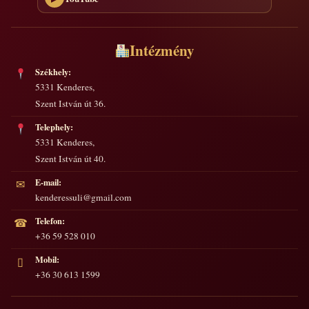
Intézmény
Székhely:
5331 Kenderes,
Szent István út 36.
Telephely:
5331 Kenderes,
Szent István út 40.
E-mail:
✉
kenderessuli@gmail.com
Telefon:
☎
+36 59 528 010
Mobil:
▯
+36 30 613 1599