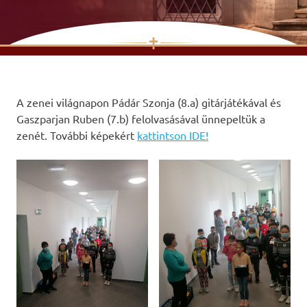
✝
Skip
to
content
A zenei világnapon Pádár Szonja (8.a) gitárjátékával és
Gaszparjan Ruben (7.b) felolvasásával ünnepeltük a
zenét. További képekért
kattintson IDE!