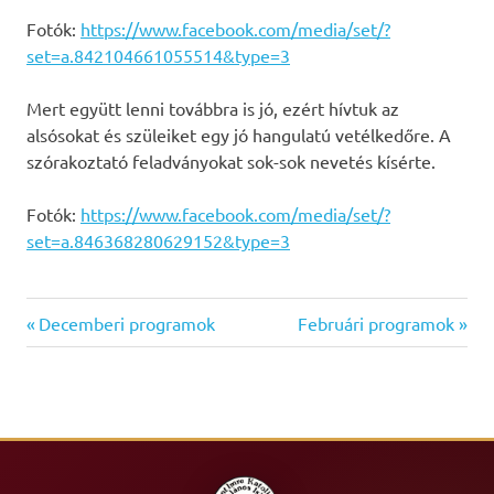
Fotók:
https://www.facebook.com/media/set/?
set=a.842104661055514&type=3
Mert együtt lenni továbbra is jó, ezért hívtuk az
alsósokat és szüleiket egy jó hangulatú vetélkedőre. A
szórakoztató feladványokat sok-sok nevetés kísérte.
Fotók:
https://www.facebook.com/media/set/?
set=a.846368280629152&type=3
Previous
Next
Bejegyzés
Decemberi programok
Februári programok
Post:
Post:
navigáció