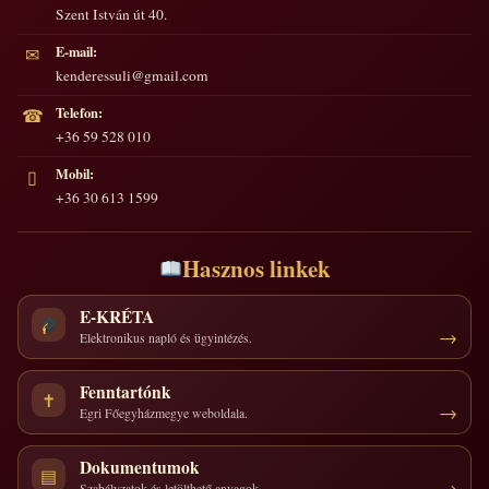
Szent István út 40.
E-mail:
✉
kenderessuli@gmail.com
Telefon:
☎
+36 59 528 010
Mobil:
▯
+36 30 613 1599
Hasznos linkek
E-KRÉTA
Elektronikus napló és ügyintézés.
Fenntartónk
✝
Egri Főegyházmegye weboldala.
Dokumentumok
▤
Szabályzatok és letölthető anyagok.