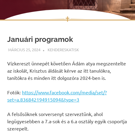
✝
Skip
to
Januári programok
content
MÁRCIUS 25, 2024
KENDERESKATISK
UNCATEGORIZED
Vízkereszt ünnepét követően Ádám atya megszentelte
az iskolát, Krisztus áldását kérve az itt tanulókra,
tanítókra és minden itt dolgozóra 2024-ben is.
Fotók:
https://www.facebook.com/media/set/?
set=a.836842194915094&type=3
A felsősöknek sorversenyt szerveztünk, ahol
legügyesebben a 7.a-sok és a 6.a osztály egyik csoportja
szerepelt.