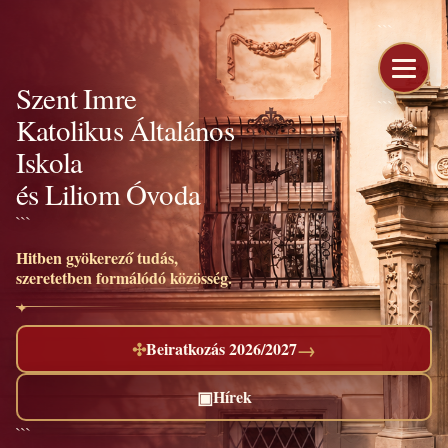
```
Szent Imre
```
Katolikus Általános
Iskola
és Liliom Óvoda
```
Hitben gyökerező tudás,
szeretetben formálódó közösség.
→
✣
Beiratkozás 2026/2027
▣
Hírek
```