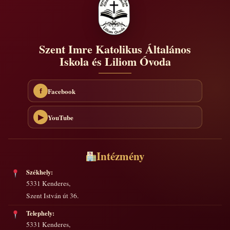
Szent Imre Katolikus Általános
Iskola és Liliom Óvoda
Facebook
f
YouTube
▶
Intézmény
Székhely:
5331 Kenderes,
Szent István út 36.
Telephely:
5331 Kenderes,