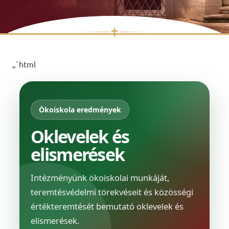
✝
Skip
to
„`html
content
Ökoiskola eredmények
Oklevelek és
elismerések
Intézményünk ökoiskolai munkáját,
teremtésvédelmi törekvéseit és közösségi
értékteremtését bemutató oklevelek és
elismerések.