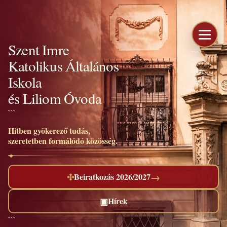
```
Szent Imre
```
Katolikus Általános
Iskola
és Liliom Óvoda
```
Hitben gyökerező tudás,
szeretetben formálódó közösség.
→
✣
Beiratkozás 2026/2027
▣
Hírek
```