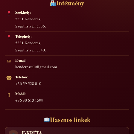
Intézmény
Székhely:
5331 Kenderes,
Szent István út 36.
Telephely:
5331 Kenderes,
Szent István út 40.
E-mail:
✉
kenderessuli@gmail.com
Telefon:
☎
+36 59 528 010
Mobil:
▯
+36 30 613 1599
Hasznos linkek
E-KRÉTA