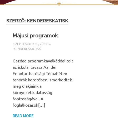
✝
Skip
to
SZERZŐ:
KENDERESKATISK
content
Májusi programok
SZEPTEMBER 30, 2025
KENDERESKATISK
HÍREK
Gazdag programkavalkáddal telt
az iskolai tavasz Az idei
Fenntarthatósági Témahéten
tanórák keretében ismerkedtek
meg diákjaink a
környezettudatosság
fontosságával. A
foglalkozások[…]
READ MORE