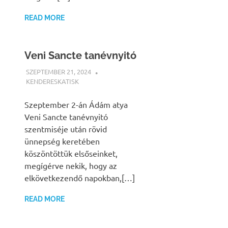
READ MORE
Veni Sancte tanévnyitó
SZEPTEMBER 21, 2024
KENDERESKATISK
UNCATEGORIZED
Szeptember 2-án Ádám atya
Veni Sancte tanévnyitó
szentmiséje után rövid
ünnepség keretében
köszöntöttük elsőseinket,
megígérve nekik, hogy az
elkövetkezendő napokban,[…]
READ MORE