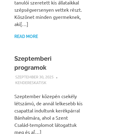
tanulói szeretett kis állataikkal
szépségversenyen vettek részt.
Köszönet minden gyermeknek,
aki[…]
READ MORE
Szeptemberi
programok
SZEPTEMBER 30, 2025
KENDERESKATISK
HÍREK
Szeptember közepén csekély
létszámú, de annál lelkesebb kis
csapattal indultunk kerékpárral
Bánhalmára, ahol a Szent
Család-templomot látogattuk
meg és a[…]