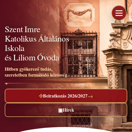
Szent Imre
Katolikus Általános
Iskola
és Liliom Óvoda
Hitben gyökerező tudás,
szeretetben formálódó közösség.
→
✣
Beiratkozás 2026/2027
▣
Hírek