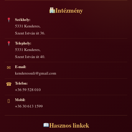
Intézmény
Székhely:
5331 Kenderes,
Szent István út 36.
Telephely:
5331 Kenderes,
Szent István út 40.
E-mail:
✉
kenderessuli@gmail.com
Telefon:
☎
+36 59 528 010
Mobil:
▯
+36 30 613 1599
Hasznos linkek