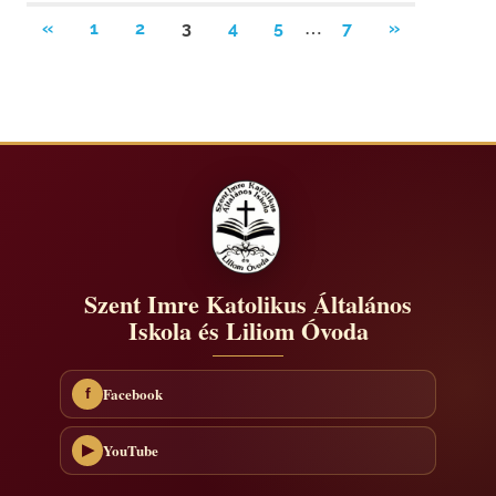
Bejegyzések
…
PREVIOUS
NEXT
«
1
2
3
4
5
7
»
POSTS
POSTS
lapozása
Szent Imre Katolikus Általános
Iskola és Liliom Óvoda
Facebook
f
YouTube
▶