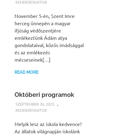
KENDERESKATISK
HÍREK
November 5-én, Szent Imre
herceg ünnepén a magyar
ifjúság védőszentjére
emlékeztünk Ádám atya
gondolataival, közös imádsággal
és az emlékezés
mécseseinek[…]
READ MORE
Októberi programok
SZEPTEMBER 30, 2025
KENDERESKATISK
HÍREK
Melyik lesz az iskola kedvence?
Az állatok világnapján iskolánk