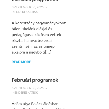
SZEPTEMBER 30, 2025
KENDERESKATISK
HÍREK
A keresztény hagyományokhoz
hűen iskolánk diákjai és
pedagógusai közösen vettek
részt a hamvazószerdai
szentmisén. Ez az ünnepi
alkalom a nagyböjti[…]
READ MORE
Februári programok
SZEPTEMBER 30, 2025
KENDERESKATISK
HÍREK
Ádám atya Balázs-áldásban