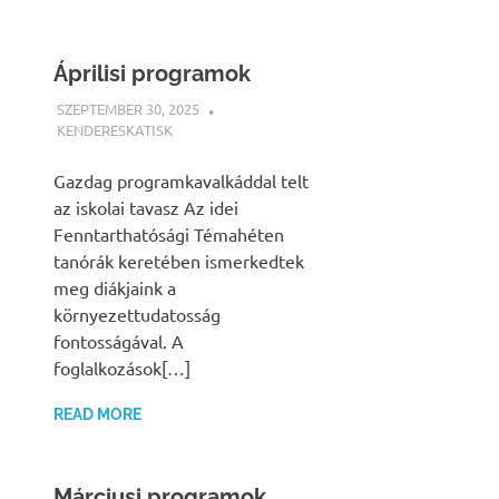
Áprilisi programok
SZEPTEMBER 30, 2025
KENDERESKATISK
HÍREK
Gazdag programkavalkáddal telt
az iskolai tavasz Az idei
Fenntarthatósági Témahéten
tanórák keretében ismerkedtek
meg diákjaink a
környezettudatosság
fontosságával. A
foglalkozások[…]
READ MORE
Márciusi programok