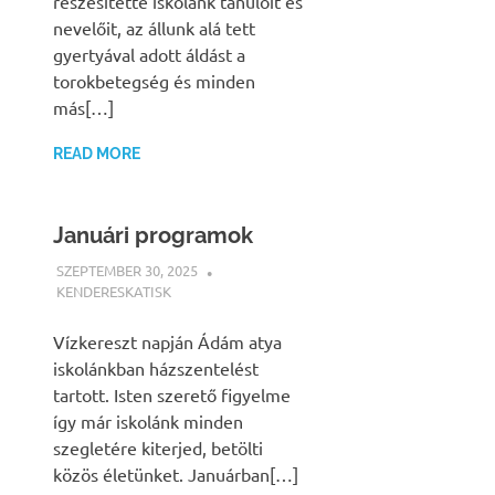
részesítette iskolánk tanulóit és
nevelőit, az állunk alá tett
gyertyával adott áldást a
torokbetegség és minden
más[…]
READ MORE
Januári programok
SZEPTEMBER 30, 2025
KENDERESKATISK
HÍREK
Vízkereszt napján Ádám atya
iskolánkban házszentelést
tartott. Isten szerető figyelme
így már iskolánk minden
szegletére kiterjed, betölti
közös életünket. Januárban[…]