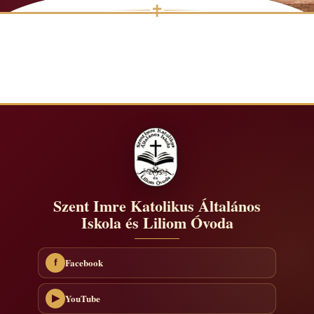
✝
Skip
to
content
Szent Imre Katolikus Általános
Iskola és Liliom Óvoda
Facebook
f
YouTube
▶