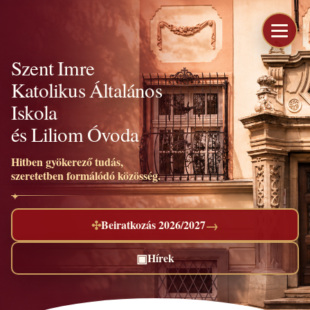
Szent Imre
Katolikus Általános
Iskola
és Liliom Óvoda
Hitben gyökerező tudás,
szeretetben formálódó közösség.
→
✣
Beiratkozás 2026/2027
▣
Hírek