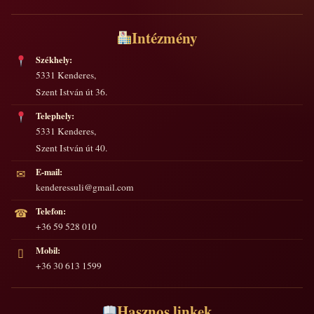
Intézmény
Székhely:
5331 Kenderes,
Szent István út 36.
Telephely:
5331 Kenderes,
Szent István út 40.
E-mail:
✉
kenderessuli@gmail.com
Telefon:
☎
+36 59 528 010
Mobil:
▯
+36 30 613 1599
Hasznos linkek