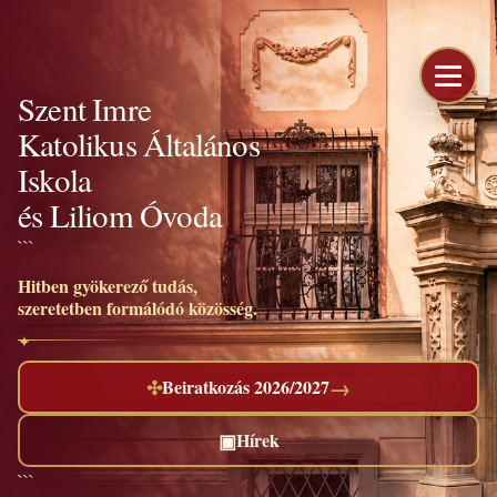
```
Szent Imre
```
Katolikus Általános
Iskola
és Liliom Óvoda
```
Hitben gyökerező tudás,
szeretetben formálódó közösség.
→
✣
Beiratkozás 2026/2027
▣
Hírek
```