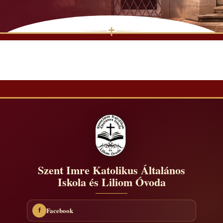
✝
Skip
to
content
Szent Imre Katolikus Általános
Iskola és Liliom Óvoda
Facebook
f