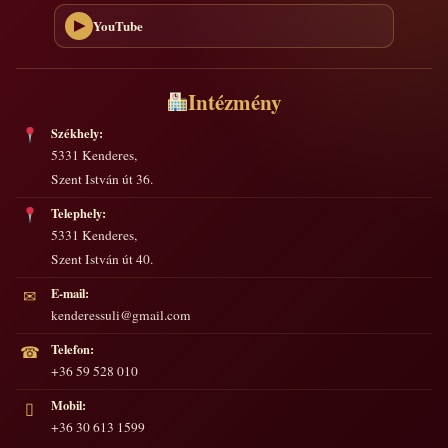
YouTube
▶
Intézmény
Székhely:
5331 Kenderes,
Szent István út 36.
Telephely:
5331 Kenderes,
Szent István út 40.
E-mail:
✉
kenderessuli@gmail.com
Telefon:
☎
+36 59 528 010
Mobil:
▯
+36 30 613 1599