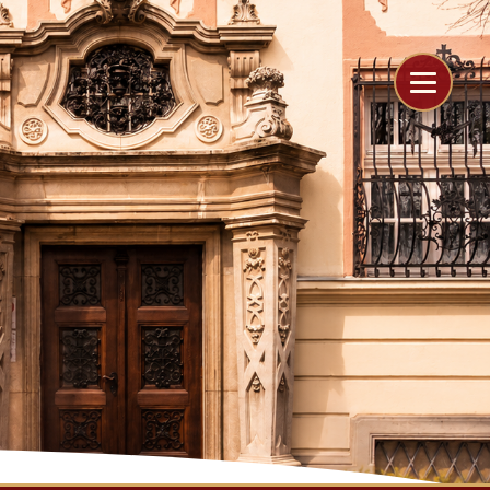
```
```