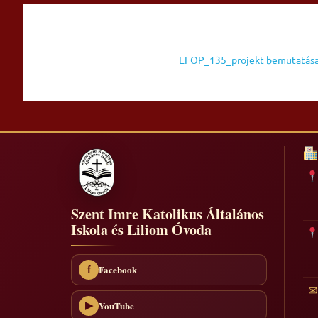
Skip
to
content
EFOP_135_projekt bemutatás
Szent Imre Katolikus Általános
Iskola és Liliom Óvoda
Facebook
f
✉
YouTube
▶