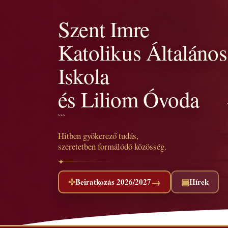
Szent Imre
Katolikus Általános
Iskola
és Liliom Óvoda
```
Hitben gyökerező tudás,
szeretetben formálódó közösség.
→
✣
▣
Beiratkozás 2026/2027
Hírek