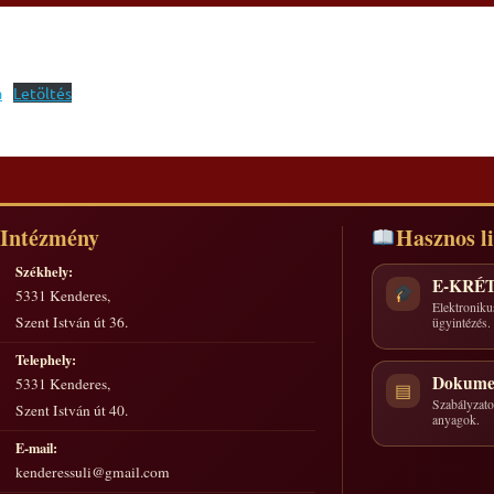
a
Letöltés
Intézmény
Hasznos l
Székhely:
E-KRÉ
5331 Kenderes,
Elektroniku
Szent István út 36.
ügyintézés.
Telephely:
Dokume
5331 Kenderes,
▤
Szabályzatok
Szent István út 40.
anyagok.
E-mail:
kenderessuli@gmail.com