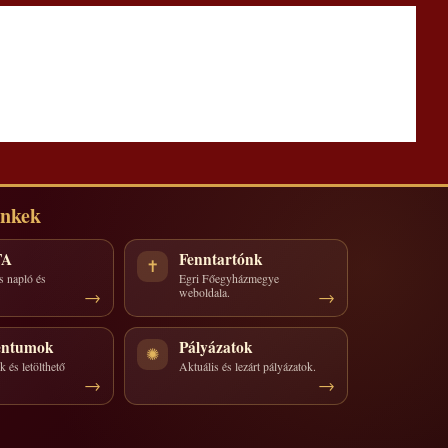
inkek
TA
Fenntartónk
✝
s napló és
Egri Főegyházmegye
weboldala.
ntumok
Pályázatok
✺
 és letölthető
Aktuális és lezárt pályázatok.