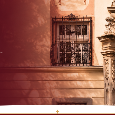
```
✝