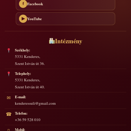
Facebook
f
YouTube
▶
Intézmény
Székhely:
5331 Kenderes,
Szent István út 36.
Telephely:
5331 Kenderes,
Szent István út 40.
E-mail:
✉
kenderessuli@gmail.com
Telefon:
☎
+36 59 528 010
Mobil:
▯