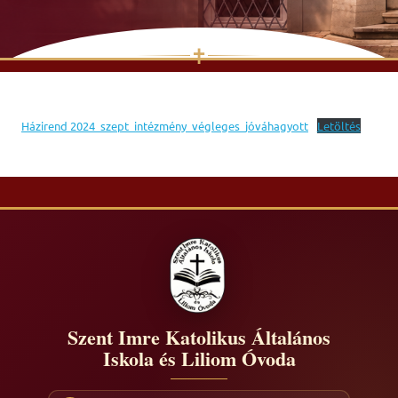
✝
Skip
to
content
Házirend 2024_szept_intézmény_végleges_jóváhagyott
Letöltés
Szent Imre Katolikus Általános
Iskola és Liliom Óvoda