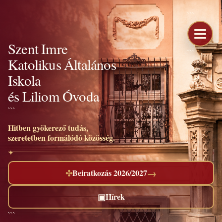
```
Szent Imre
```
Katolikus Általános
Iskola
és Liliom Óvoda
```
Hitben gyökerező tudás,
szeretetben formálódó közösség.
→
✣
Beiratkozás 2026/2027
▣
Hírek
```