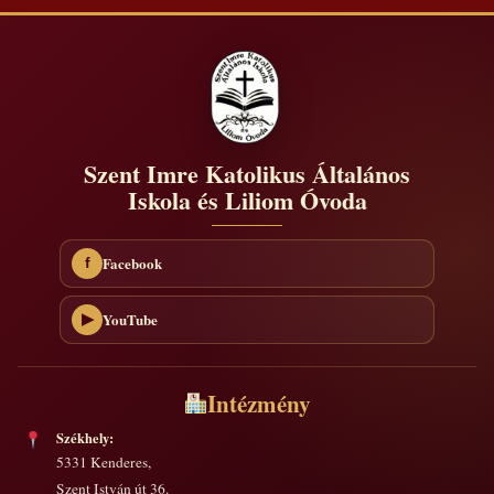
Szent Imre Katolikus Általános
Iskola és Liliom Óvoda
Facebook
f
YouTube
▶
Intézmény
Székhely:
5331 Kenderes,
Szent István út 36.