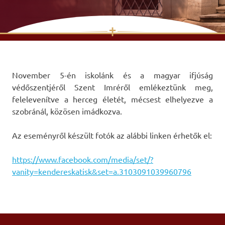
✝
Skip
to
content
November 5-én iskolánk és a magyar ifjúság
védőszentjéről Szent Imréről emlékeztünk meg,
felelevenítve a herceg életét, mécsest elhelyezve a
szobránál, közösen imádkozva.
Az eseményről készült fotók az alábbi linken érhetők el:
https://www.facebook.com/media/set/?
vanity=kendereskatisk&set=a.3103091039960796