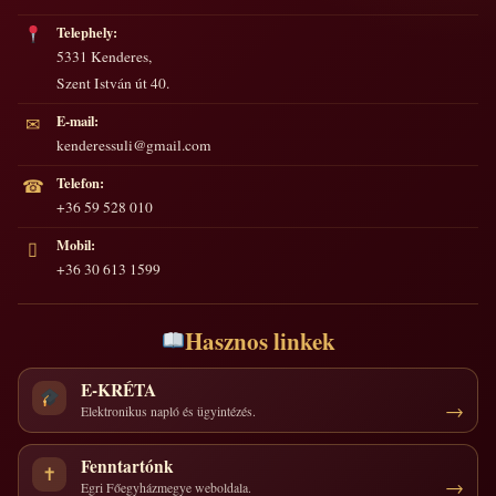
Telephely:
5331 Kenderes,
Szent István út 40.
E-mail:
✉
kenderessuli@gmail.com
Telefon:
☎
+36 59 528 010
Mobil:
▯
+36 30 613 1599
Hasznos linkek
E-KRÉTA
Elektronikus napló és ügyintézés.
Fenntartónk
✝
Egri Főegyházmegye weboldala.