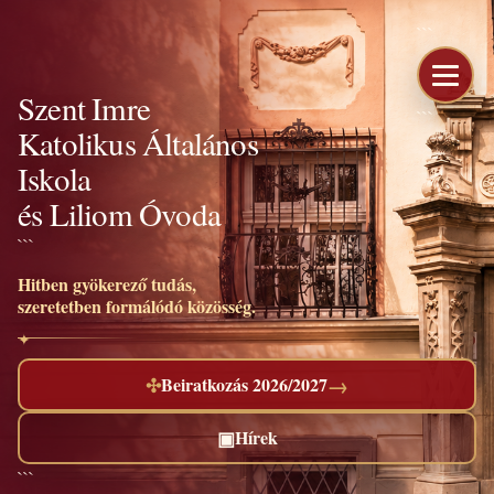
```
Szent Imre
```
Katolikus Általános
Iskola
és Liliom Óvoda
```
Hitben gyökerező tudás,
szeretetben formálódó közösség.
→
✣
Beiratkozás 2026/2027
▣
Hírek
```