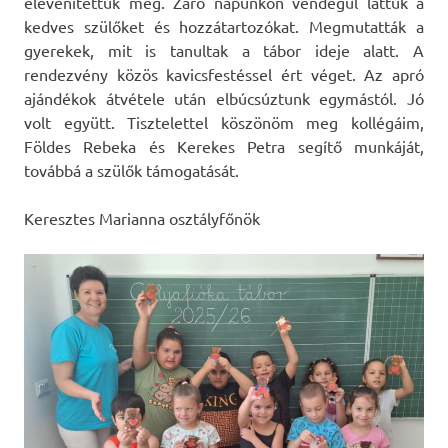
elevenítettük meg. Záró napunkon vendégül láttuk a
kedves szülőket és hozzátartozókat. Megmutatták a
gyerekek, mit is tanultak a tábor ideje alatt. A
rendezvény közös kavicsfestéssel ért véget. Az apró
ajándékok átvétele után elbúcsúztunk egymástól. Jó
volt együtt. Tisztelettel köszönöm meg kollégáim,
Földes Rebeka és Kerekes Petra segítő munkáját,
továbbá a szülők támogatását.
Keresztes Marianna osztályfőnök