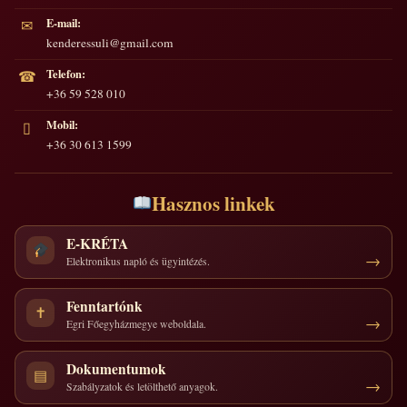
E-mail:
✉
kenderessuli@gmail.com
Telefon:
☎
+36 59 528 010
Mobil:
▯
+36 30 613 1599
Hasznos linkek
E-KRÉTA
Elektronikus napló és ügyintézés.
Fenntartónk
✝
Egri Főegyházmegye weboldala.
Dokumentumok
▤
Szabályzatok és letölthető anyagok.