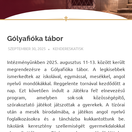
✝
Skip
to
Gólyafióka tábor
content
SZEPTEMBER 30, 2025
KENDERESKATISK
HÍREK
Intézményünkben 2025. augusztus 11-13. között került
megrendezésre a Gólyafióka tábor. A legkisebbek
ismerkedtek az iskolával, egymással, mesékkel, angol
nyelvű mondókákkal. Reggelente tornával kezdődött a
nap. Ezt követően indult a Játékra fel! elnevezésű
program, amelyben sok-sok közösségépítő,
szórakoztató játékot játszottak a gyerekek. A tízórai
után a mesék birodalmába, a játékos angol nyelvű
foglalkozásokra és a táncházba kukkantottunk be.
Iskolánk keresztény szellemiségét gyermekdalokkal