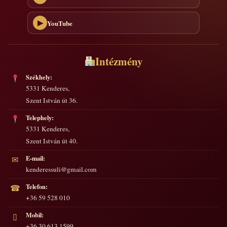
YouTube
▶
Intézmény
Székhely:
5331 Kenderes,
Szent István út 36.
Telephely:
5331 Kenderes,
Szent István út 40.
E-mail:
✉
kenderessuli@gmail.com
Telefon:
☎
+36 59 528 010
Mobil:
▯
+36 30 613 1599