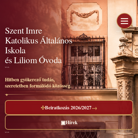
```
Szent Imre
```
Katolikus Általános
Iskola
és Liliom Óvoda
```
Hitben gyökerező tudás,
szeretetben formálódó közösség.
→
✣
Beiratkozás 2026/2027
▣
Hírek
```