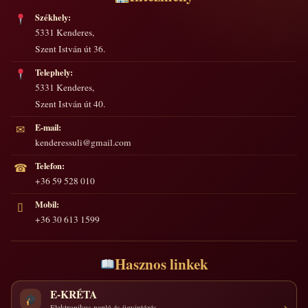
Székhely:
5331 Kenderes,
Szent István út 36.
Telephely:
5331 Kenderes,
Szent István út 40.
E-mail:
✉
kenderessuli@gmail.com
Telefon:
☎
+36 59 528 010
Mobil:
▯
+36 30 613 1599
Hasznos linkek
E-KRÉTA
Elektronikus napló és ügyintézés.