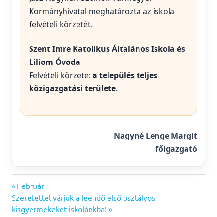
Kormányhivatal meghatározta az iskola
felvételi körzetét.
Szent Imre Katolikus Általános Iskola és
Liliom Óvoda
Felvételi körzete:
a település teljes
közigazgatási területe
.
Nagyné Lenge Margit
főigazgató
Previous
Bejegyzés
Február
Next
Post:
Szeretettel várjuk a leendő első osztályos
navigáció
Post:
kisgyermekeket iskolánkba!