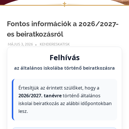
✝
Skip
to
Fontos információk a 2026/2027-
content
es beiratkozásról
MÁJUS 3, 2026
KENDERESKATISK
HÍREK
Felhívás
az általános iskolába történő beiratkozásra
Értesítjük az érintett szülőket, hogy a
2026/2027. tanévre
történő általános
iskolai beiratkozás az alábbi időpontokban
lesz.