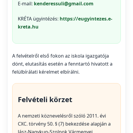
E-mail:
kenderessuli@gmail.com
KRÉTA ügyintézés:
https://eugyintezes.e-
kreta.hu
A felvételről első fokon az iskola igazgatója
dönt, elutasítás esetén a fenntartó hivatott a
felülbírálati kérelmet elbírálni.
Felvételi körzet
A nemzeti köznevelésről szóló 2011. évi
CXC. törvény 50. § (7) bekezdése alapján a
Jász-Nagykun-Szolnok Vármegyei