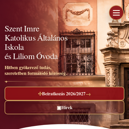
Szent Imre
Katolikus Általános
Iskola
és Liliom Óvoda
Hitben gyökerező tudás,
szeretetben formálódó közösség.
→
✣
Beiratkozás 2026/2027
▣
Hírek