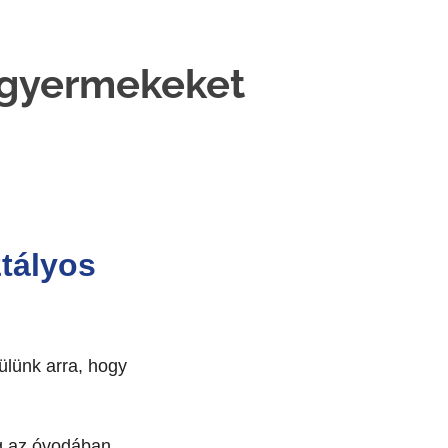
isgyermekeket
ztályos
ülünk arra, hogy
ig az óvodában