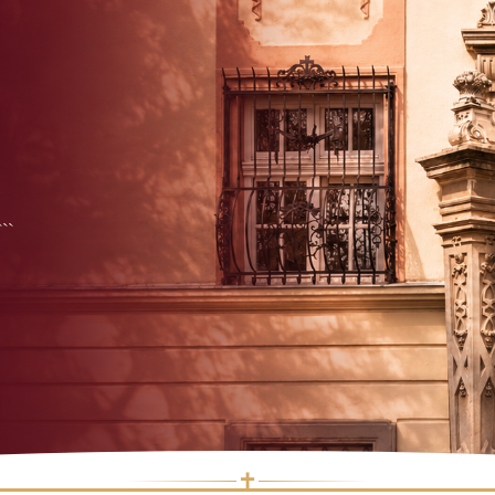
```
✝