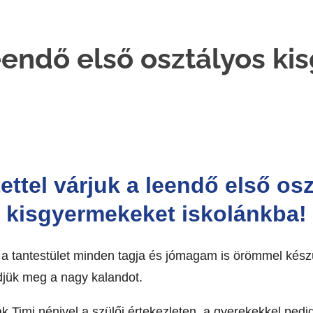
leendő első osztályos k
ettel várjuk a leendő első os
kisgyermekeket iskolánkba!
ó, a tantestület minden tagja és jómagam is örömmel kész
djük meg a nagy kalandot.
ak Timi nénivel a szülői értekezleten, a gyerekekkel ped