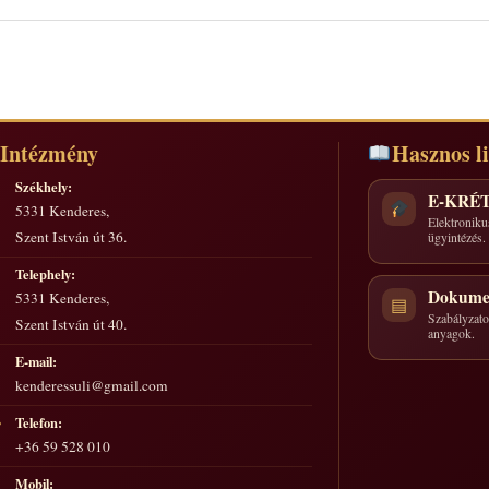
Intézmény
Hasznos l
Székhely:
E-KRÉ
5331 Kenderes,
Elektroniku
Szent István út 36.
ügyintézés.
Telephely:
Dokume
5331 Kenderes,
▤
Szabályzatok
Szent István út 40.
anyagok.
E-mail:
kenderessuli@gmail.com
Telefon:
☎
+36 59 528 010
Mobil: