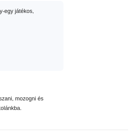
y-egy játékos,
tszani, mozogni és
kolánkba.