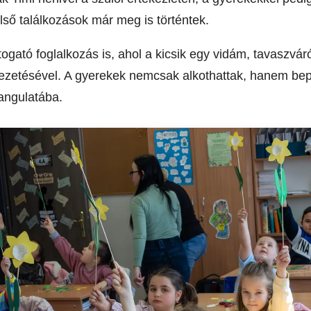
lső találkozások már meg is történtek.
yitogató foglalkozás is, ahol a kicsik egy vidám, tavaszv
vezetésével. A gyerekek nemcsak alkothattak, hanem bepi
angulatába.