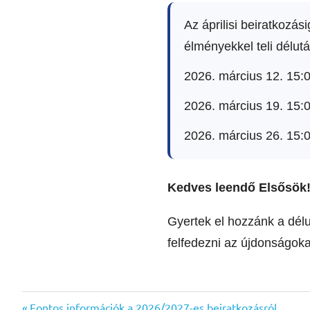
Az áprilisi beiratkozá
élményekkel teli délutá
2026. március 12. 15:0
2026. március 19. 15:
2026. március 26. 15:
Kedves leendő Elsősök
Gyertek el hozzánk a délu
felfedezni az újdonságoka
Previous
Fontos információk a 2026/2027-es beiratkozásról