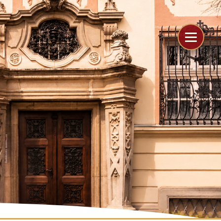
```
```