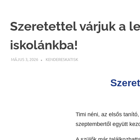
Skip
to
content
Szeretettel várjuk a 
iskolánkba!
MÁJUS 3, 2026
KENDERESKATISK
HÍREK
Szeret
Timi néni, az elsős tanít
szeptembertől együtt kez
A szülők már találkozhatt