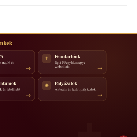
inkek
TA
Fenntartónk
✝
s napló és
Egri Főegyházmegye
weboldala.
ntumok
Pályázatok
✺
 és letölthető
Aktuális és lezárt pályázatok.