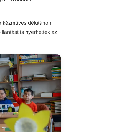
áró kézműves délutánon
llantást is nyerhettek az