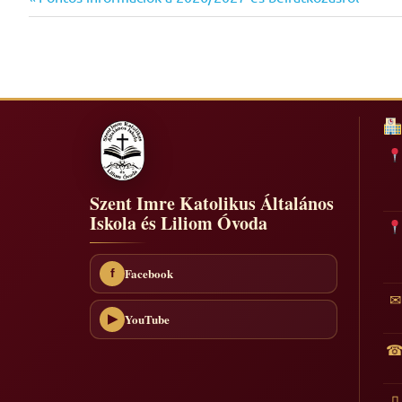
Bejegyzés
Post:
navigáció
Szent Imre Katolikus Általános
Iskola és Liliom Óvoda
Facebook
f
✉
YouTube
▶
▯