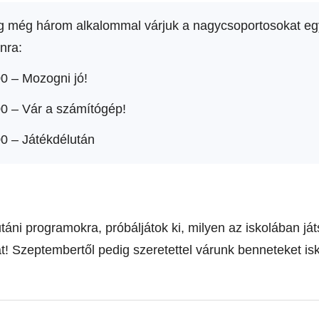
sig még három alkalommal várjuk a nagycsoportosokat eg
nra:
0 – Mozogni jó!
00 – Vár a számítógép!
00 – Játékdélután
!
táni programokra, próbáljátok ki, milyen az iskolában já
t! Szeptembertől pedig szeretettel várunk benneteket is