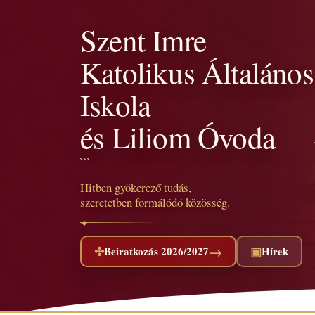
Szent Imre
Katolikus Általános
Iskola
és Liliom Óvoda
```
Hitben gyökerező tudás,
szeretetben formálódó közösség.
→
✣
▣
Beiratkozás 2026/2027
Hírek